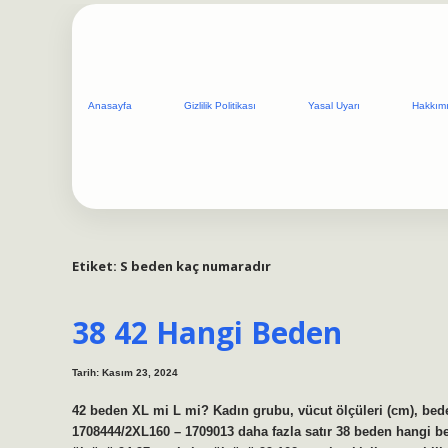
Anasayfa
Gizlilik Politikası
Yasal Uyarı
Hakkım
Etiket:
S beden kaç numaradır
38 42 Hangi Beden
Tarih: Kasım 23, 2024
42 beden XL mi L mi? Kadın grubu, vücut ölçüleri (cm), bed
1708444/2XL160 – 1709013 daha fazla satır 38 beden hangi b