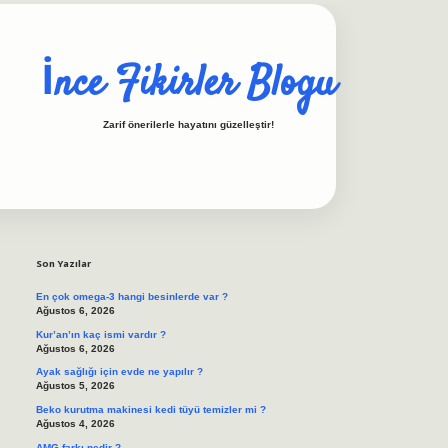
İnce Fikirler Blogu
Zarif önerilerle hayatını güzelleştir!
Sidebar
ilbet casino
https://b
Son Yazılar
En çok omega-3 hangi besinlerde var ?
Ağustos 6, 2026
Kur’an’ın kaç ismi vardır ?
Ağustos 6, 2026
Ayak sağlığı için evde ne yapılır ?
Ağustos 5, 2026
Beko kurutma makinesi kedi tüyü temizler mi ?
Ağustos 4, 2026
AMG farkı nedir ?