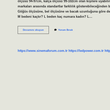
ölçüsü 94-97cm, kalça ölçüsü 99-102cm olan kişilere uyabili
markaları arasında standartlar farklılık gösterebileceğinde
Göğüs ölçüsüne, bel ölçüsüne ve bacak uzunluğuna göre değ
M bedeni kaçtır? L beden kaç numara kadın? L…
38
Devamını okuyun
Yorum Bırak
42
Hangi
Beden
https://www.sinemaforum.com.tr
https://ledpower.com.tr
htt