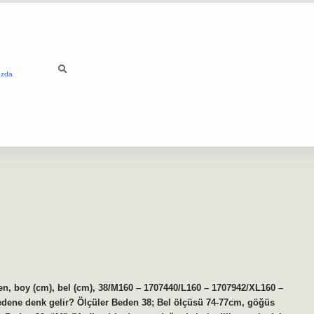
ızda
en, boy (cm), bel (cm), 38/M160 – 1707440/L160 – 1707942/XL160 –
edene denk gelir? Ölçüler Beden 38; Bel ölçüsü 74-77cm, göğüs