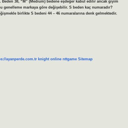
r. Beden 38, “M” (Medium) bedene eşdeğer kabul edilir ancak giyim
n bu genelleme markaya göre değişebilir. S beden kaç numaradır?
işmekle birlikte S bedeni 44 – 46 numaralarına denk gelmektedir.
ps://ayanperde.com.tr
knight online
nttgame
Sitemap