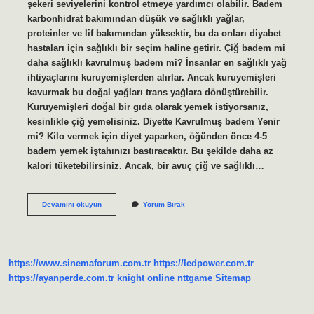
şekeri seviyelerini kontrol etmeye yardımcı olabilir. Badem
karbonhidrat bakımından düşük ve sağlıklı yağlar,
proteinler ve lif bakımından yüksektir, bu da onları diyabet
hastaları için sağlıklı bir seçim haline getirir. Çiğ badem mi
daha sağlıklı kavrulmuş badem mi? İnsanlar en sağlıklı yağ
ihtiyaçlarını kuruyemişlerden alırlar. Ancak kuruyemişleri
kavurmak bu doğal yağları trans yağlara dönüştürebilir.
Kuruyemişleri doğal bir gıda olarak yemek istiyorsanız,
kesinlikle çiğ yemelisiniz. Diyette Kavrulmuş badem Yenir
mi? Kilo vermek için diyet yaparken, öğünden önce 4-5
badem yemek iştahınızı bastıracaktır. Bu şekilde daha az
kalori tüketebilirsiniz. Ancak, bir avuç çiğ ve sağlıklı…
Kavrulmuş
Devamını okuyun
Yorum Bırak
Bademde
Şeker
Var
Mı
https://www.sinemaforum.com.tr
https://ledpower.com.tr
https://ayanperde.com.tr
knight online
nttgame
Sitemap