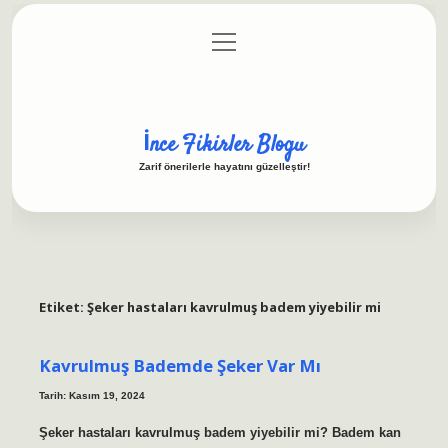
menüyü
Anasayfa
Gizlilik Politikası
Yasal Uyarı
aç
Hakkımızda
İnce Fikirler Blogu
Zarif önerilerle hayatını güzelleştir!
Etiket:
Şeker hastaları kavrulmuş badem yiyebilir mi
Kavrulmuş Bademde Şeker Var Mı
Tarih: Kasım 19, 2024
Şeker hastaları kavrulmuş badem yiyebilir mi? Badem kan