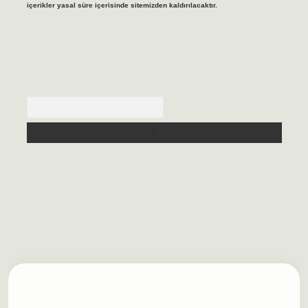
içerikler yasal süre içerisinde sitemizden kaldırılacaktır.
Arama
lbet casino
https://betexpergiris.casino/
betexpergir.net