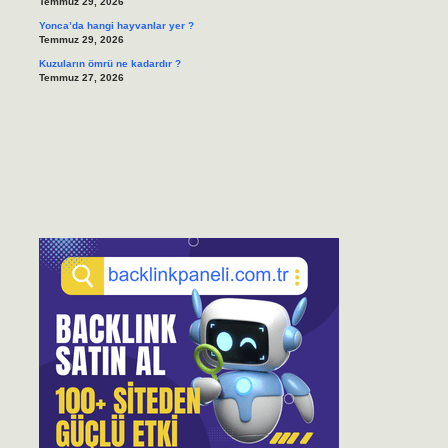
Temmuz 29, 2026
Yonca’da hangi hayvanlar yer ?
Temmuz 29, 2026
Kuzuların ömrü ne kadardır ?
Temmuz 27, 2026