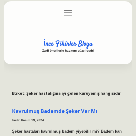
menüyü
Anasayfa
Gizlilik Politikası
Yasal Uyarı
aç
Hakkımızda
İnce Fikirler Blogu
Zarif önerilerle hayatını güzelleştir!
Etiket:
Şeker hastalığına iyi gelen kuruyemiş hangisidir
Kavrulmuş Bademde Şeker Var Mı
Tarih: Kasım 19, 2024
Şeker hastaları kavrulmuş badem yiyebilir mi? Badem kan