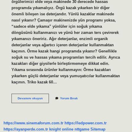
örgülerimizi elde veya makinede 30 derecede hassas
programda yıkamalıyız. Örgü kazak yıkarken bir diğer
önemli bileşen ise deterjandır. Yünlü kazaklar makinede
nasıl yıkanır? Çamaşır makinenizde yün programı yoksa,
“sadece elde yıkama” yünlüler için soğuk yıkama
döngüsünü kullanmanızı ve yünü her zaman ters çevirerek
yıkamanızı öneririz. Ağır deterjanlar, enzimli organik
deterjanlar veya ağartıcı içeren deterjanlar kullanmaktan
kaçının. Örme kazak hangi programda yıkanır? Genellikle
soğuk su ve hassas yıkama programları tercih edilir. Ayrıca
kazakları diğer giysilerle birleştirmemeye dikkat edin.
Yıkama sırasında ürünler kullanmayın: Örme kazakları
yıkarken güçlü deterjanlar veya yumuşatıcılar kullanmaktan
kaçının. Triko kazak 60…
Boğazlı
Devamını okuyun
Yorum Bırak
Kazak
Nasıl
Yıkanır
https://www.sinemaforum.com.tr
https://ledpower.com.tr
https://ayanperde.com.tr
knight online
nttgame
Sitemap