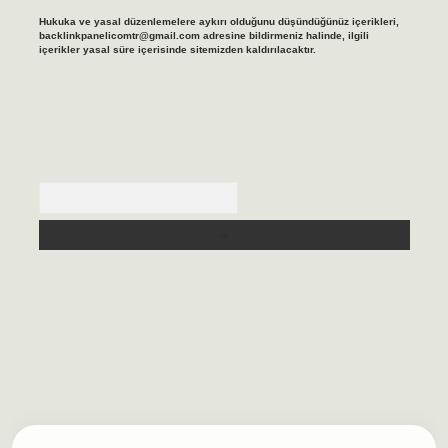
Hukuka ve yasal düzenlemelere aykırı olduğunu düşündüğünüz içerikleri,
backlinkpanelicomtr@gmail.com
adresine bildirmeniz halinde, ilgili
içerikler yasal süre içerisinde sitemizden kaldırılacaktır.
Arama
sino/
betexpergir.net