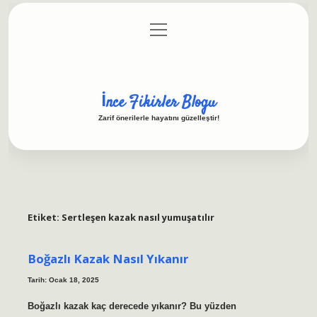
menüyü
Anasayfa
Gizlilik Politikası
Yasal Uyarı
aç
Hakkımızda
İnce Fikirler Blogu
Zarif önerilerle hayatını güzelleştir!
Etiket:
Sertleşen kazak nasıl yumuşatılır
Boğazlı Kazak Nasıl Yıkanır
Tarih: Ocak 18, 2025
Boğazlı kazak kaç derecede yıkanır? Bu yüzden