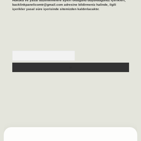
Hukuka ve yasal düzenlemelere aykırı olduğunu düşündüğünüz içerikleri,
backlinkpanelicomtr@gmail.com
adresine bildirmeniz halinde, ilgili
içerikler yasal süre içerisinde sitemizden kaldırılacaktır.
Arama
lbet casino
https://betexpergiris.casino/
betexpergir.net