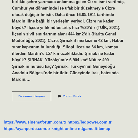
birlikte şehre yarımada anlamına gelen Cizre ismi verilmiş,
Cumhuriyet döneminde ise ufak bir düzeltmeyle Cizre
olarak değiştirilmiştir. Daha önce 16.05.1911 tarihinde
Mardin iline bağlı bir yerleşim yeriydi. Cizre ne kadar
büyük? İlçede yıllık nüfus artış hızı ‰20’dir (TUİK, 2021).
İlçenin sivil sınırlarının alanı 444 km2’dir (Harita Genel
Müdürlüğü, 2021). Cizre, Şırnak il merkezine 42 km, Habur
sınır kapısının bulunduğu Silopi ilçesine 34 km, komşu
illerden Mardin’e 157 km uzaklıktadır. Şırnak ne kadar
büyük? ŞIRNAK. Yüzölçümü: 6.904 km² Nüfus: 490.
Şırnak’ın nüfusu kaç? Şırnak, Türkiye’nin Güneydoğu
Anadolu Bölgesi’nde bir ildir. Güneyinde Irak, batısında
Mardin,…
Şırnak
Devamını okuyun
Yorum Bırak
Mı
Büyük
Cizre
Mi
https://www.sinemaforum.com.tr
https://ledpower.com.tr
https://ayanperde.com.tr
knight online
nttgame
Sitemap