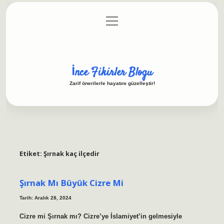
menüyü
Anasayfa
Gizlilik Politikası
Yasal Uyarı
aç
Hakkımızda
İnce Fikirler Blogu
Zarif önerilerle hayatını güzelleştir!
Etiket:
Şırnak kaç ilçedir
Şırnak Mı Büyük Cizre Mi
Tarih: Aralık 28, 2024
Cizre mi Şırnak mı? Cizre’ye İslamiyet’in gelmesiyle