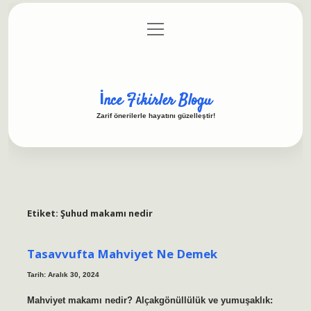
menüyü
Anasayfa
Gizlilik Politikası
Yasal Uyarı
aç
Hakkımızda
İnce Fikirler Blogu
Zarif önerilerle hayatını güzelleştir!
Etiket:
Şuhud makamı nedir
Tasavvufta Mahviyet Ne Demek
Tarih: Aralık 30, 2024
Mahviyet makamı nedir? Alçakgönüllülük ve yumuşaklık: