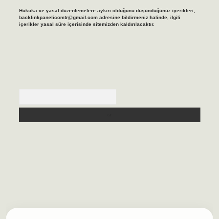
Hukuka ve yasal düzenlemelere aykırı olduğunu düşündüğünüz içerikleri,
backlinkpanelicomtr@gmail.com
adresine bildirmeniz halinde, ilgili
içerikler yasal süre içerisinde sitemizden kaldırılacaktır.
Arama
lbet casino
https://betexpergiris.casino/
betexpergir.net