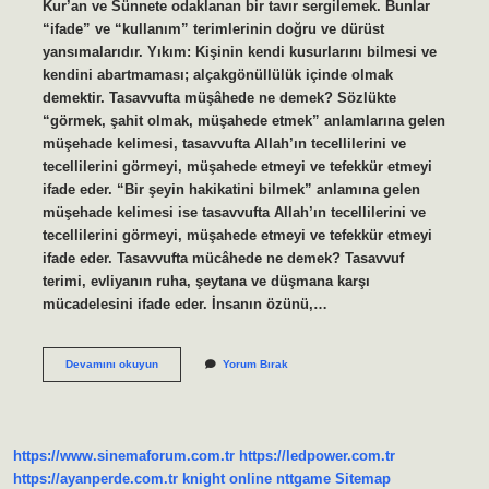
Kur’an ve Sünnete odaklanan bir tavır sergilemek. Bunlar
“ifade” ve “kullanım” terimlerinin doğru ve dürüst
yansımalarıdır. Yıkım: Kişinin kendi kusurlarını bilmesi ve
kendini abartmaması; alçakgönüllülük içinde olmak
demektir. Tasavvufta müşâhede ne demek? Sözlükte
“görmek, şahit olmak, müşahede etmek” anlamlarına gelen
müşehade kelimesi, tasavvufta Allah’ın tecellilerini ve
tecellilerini görmeyi, müşahede etmeyi ve tefekkür etmeyi
ifade eder. “Bir şeyin hakikatini bilmek” anlamına gelen
müşehade kelimesi ise tasavvufta Allah’ın tecellilerini ve
tecellilerini görmeyi, müşahede etmeyi ve tefekkür etmeyi
ifade eder. Tasavvufta mücâhede ne demek? Tasavvuf
terimi, evliyanın ruha, şeytana ve düşmana karşı
mücadelesini ifade eder. İnsanın özünü,…
Tasavvufta
Devamını okuyun
Yorum Bırak
Mahviyet
Ne
Demek
https://www.sinemaforum.com.tr
https://ledpower.com.tr
https://ayanperde.com.tr
knight online
nttgame
Sitemap