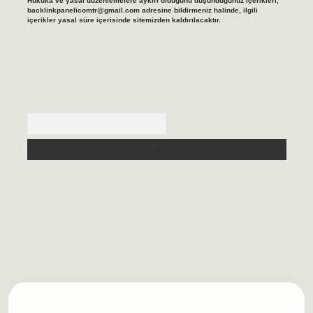
Hukuka ve yasal düzenlemelere aykırı olduğunu düşündüğünüz içerikleri,
backlinkpanelicomtr@gmail.com
adresine bildirmeniz halinde, ilgili
içerikler yasal süre içerisinde sitemizden kaldırılacaktır.
Arama
lbet casino
https://betexpergiris.casino/
betexpergir.net