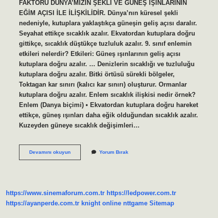
FAKTÖRÜ DÜNYA’MIZIN ŞEKLİ VE GÜNEŞ IŞINLARININ
EĞİM AÇISI İLE İLİŞKİLİDİR. Dünya’nın küresel şekli
nedeniyle, kutuplara yaklaştıkça güneşin geliş açısı daralır.
Seyahat ettikçe sıcaklık azalır. Ekvatordan kutuplara doğru
gittikçe, sıcaklık düştükçe tuzluluk azalır. 9. sınıf enlemin
etkileri nelerdir? Etkileri: Güneş ışınlarının geliş açısı
kutuplara doğru azalır. … Denizlerin sıcaklığı ve tuzluluğu
kutuplara doğru azalır. Bitki örtüsü sürekli bölgeler,
Toktagan kar sınırı (kalıcı kar sınırı) oluşturur. Ormanlar
kutuplara doğru azalır. Enlem sıcaklık ilişkisi nedir örnek?
Enlem (Danya biçimi) • Ekvatordan kutuplara doğru hareket
ettikçe, güneş ışınları daha eğik olduğundan sıcaklık azalır.
Kuzeyden güneye sıcaklık değişimleri…
Enlem
Devamını okuyun
Yorum Bırak
Etkisi
Nedir
Örnek
Veriniz
https://www.sinemaforum.com.tr
https://ledpower.com.tr
https://ayanperde.com.tr
knight online
nttgame
Sitemap