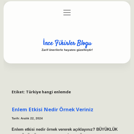
menüyü
Anasayfa
Gizlilik Politikası
Yasal Uyarı
aç
Hakkımızda
İnce Fikirler Blogu
Zarif önerilerle hayatını güzelleştir!
Etiket:
Türkiye hangi enlemde
Enlem Etkisi Nedir Örnek Veriniz
Tarih: Aralık 22, 2024
Enlem etkisi nedir örnek vererek açıklayınız? BÜYÜKLÜK