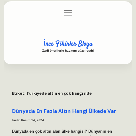
menüyü
Anasayfa
Gizlilik Politikası
Yasal Uyarı
aç
Hakkımızda
İnce Fikirler Blogu
Zarif önerilerle hayatını güzelleştir!
Etiket:
Türkiyede altın en çok hangi ilde
Dünyada En Fazla Altın Hangi Ülkede Var
Tarih: Kasım 14, 2024
Dünyada en çok altın alan ülke hangisi? Dünyanın en