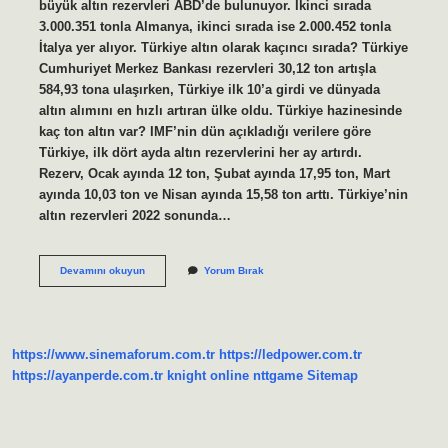
büyük altın rezervleri ABD’de bulunuyor. İkinci sırada
3.000.351 tonla Almanya, ikinci sırada ise 2.000.452 tonla
İtalya yer alıyor. Türkiye altın olarak kaçıncı sırada? Türkiye
Cumhuriyet Merkez Bankası rezervleri 30,12 ton artışla
584,93 tona ulaşırken, Türkiye ilk 10’a girdi ve dünyada
altın alımını en hızlı artıran ülke oldu. Türkiye hazinesinde
kaç ton altın var? IMF’nin dün açıkladığı verilere göre
Türkiye, ilk dört ayda altın rezervlerini her ay artırdı.
Rezerv, Ocak ayında 12 ton, Şubat ayında 17,95 ton, Mart
ayında 10,03 ton ve Nisan ayında 15,58 ton arttı. Türkiye’nin
altın rezervleri 2022 sonunda…
Dünyada
Devamını okuyun
Yorum Bırak
En
Fazla
Altın
Hangi
Ülkede
https://www.sinemaforum.com.tr
https://ledpower.com.tr
Var
https://ayanperde.com.tr
knight online
nttgame
Sitemap