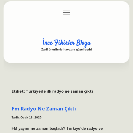
menüyü
Anasayfa
Gizlilik Politikası
Yasal Uyarı
aç
Hakkımızda
İnce Fikirler Blogu
Zarif önerilerle hayatını güzelleştir!
Etiket:
Türkiyede ilk radyo ne zaman çıktı
Fm Radyo Ne Zaman Çıktı
Tarih: Ocak 18, 2025
FM yayını ne zaman başladı? Türkiye’de radyo ve