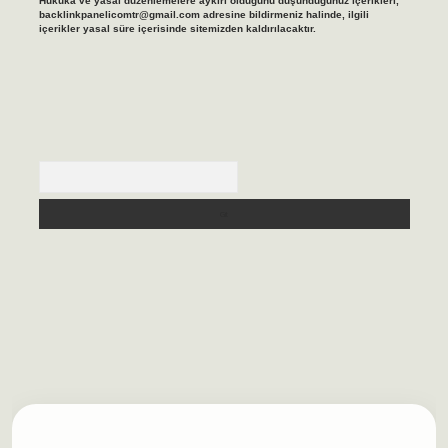
Hukuka ve yasal düzenlemelere aykırı olduğunu düşündüğünüz içerikleri,
backlinkpanelicomtr@gmail.com
adresine bildirmeniz halinde, ilgili
içerikler yasal süre içerisinde sitemizden kaldırılacaktır.
Arama
asino/
betexpergir.net