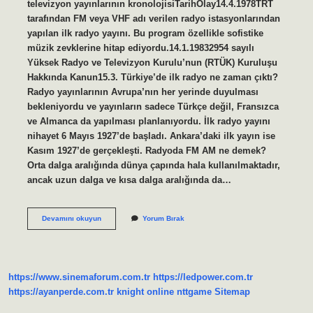
televizyon yayınlarının kronolojisiTarihOlay14.4.1978TRT
tarafından FM veya VHF adı verilen radyo istasyonlarından
yapılan ilk radyo yayını. Bu program özellikle sofistike
müzik zevklerine hitap ediyordu.14.1.19832954 sayılı
Yüksek Radyo ve Televizyon Kurulu’nun (RTÜK) Kuruluşu
Hakkında Kanun15.3. Türkiye’de ilk radyo ne zaman çıktı?
Radyo yayınlarının Avrupa’nın her yerinde duyulması
bekleniyordu ve yayınların sadece Türkçe değil, Fransızca
ve Almanca da yapılması planlanıyordu. İlk radyo yayını
nihayet 6 Mayıs 1927’de başladı. Ankara’daki ilk yayın ise
Kasım 1927’de gerçekleşti. Radyoda FM AM ne demek?
Orta dalga aralığında dünya çapında hala kullanılmaktadır,
ancak uzun dalga ve kısa dalga aralığında da…
Fm
Devamını okuyun
Yorum Bırak
Radyo
Ne
Zaman
Çıktı
https://www.sinemaforum.com.tr
https://ledpower.com.tr
https://ayanperde.com.tr
knight online
nttgame
Sitemap