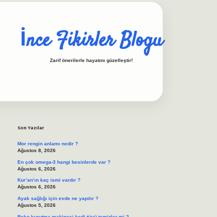
İnce Fikirler Blogu
Zarif önerilerle hayatını güzelleştir!
Sidebar
ilbet casino
https://betexpergiris.casino/
betexpergir.net
Son Yazılar
Mor rengin anlamı nedir ?
Ağustos 8, 2026
En çok omega-3 hangi besinlerde var ?
Ağustos 6, 2026
Kur’an’ın kaç ismi vardır ?
Ağustos 6, 2026
Ayak sağlığı için evde ne yapılır ?
Ağustos 5, 2026
Beko kurutma makinesi kedi tüyü temizler mi ?