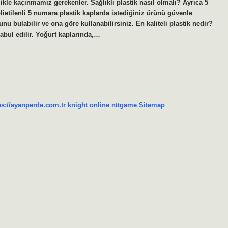
nlikle kaçınmamız gerekenler. Sağlıklı plastik nasıl olmalı? Ayrıca 5
Polietilenli 5 numara plastik kaplarda istediğiniz ürünü güvenle
unu bulabilir ve ona göre kullanabilirsiniz. En kaliteli plastik nedir?
abul edilir. Yoğurt kaplarında,…
ps://ayanperde.com.tr
knight online
nttgame
Sitemap