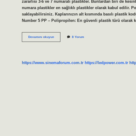
zararlısı 3-6 ve 7 numaralı plastikler. Bunlardan biri de kesi
numara plastikler en sağlıklı plastikler olarak kabul edilir. 
saklayabilirsiniz. Kaplarınızın alt kısmında basılı plastik kod
Number 5 PP – Polipropilen: En güvenli plastik türü olarak k
Kaliteli
Devamını okuyun
8 Yorum
Plastik
Nasıl
Anlaşılır
https://www.sinemaforum.com.tr
https://ledpower.com.tr
htt