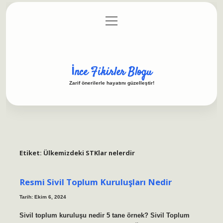
menüyü
Anasayfa
Gizlilik Politikası
Yasal Uyarı
aç
Hakkımızda
İnce Fikirler Blogu
Zarif önerilerle hayatını güzelleştir!
Etiket:
Ülkemizdeki STKlar nelerdir
Resmi Sivil Toplum Kuruluşları Nedir
Tarih: Ekim 6, 2024
Sivil toplum kuruluşu nedir 5 tane örnek? Sivil Toplum