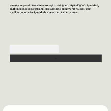
Hukuka ve yasal düzenlemelere aykırı olduğunu düşündüğünüz içerikleri,
backlinkpanelicomtr@gmail.com
adresine bildirmeniz halinde, ilgili
içerikler yasal süre içerisinde sitemizden kaldırılacaktır.
Arama
asino/
betexpergir.net