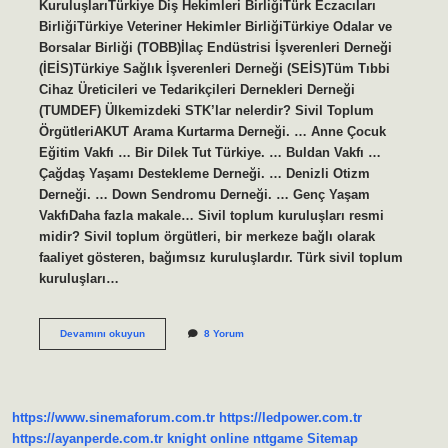
KuruluşlarıTürkiye Diş Hekimleri BirliğiTürk Eczacıları
BirliğiTürkiye Veteriner Hekimler BirliğiTürkiye Odalar ve
Borsalar Birliği (TOBB)İlaç Endüstrisi İşverenleri Derneği
(İEİS)Türkiye Sağlık İşverenleri Derneği (SEİS)Tüm Tıbbi
Cihaz Üreticileri ve Tedarikçileri Dernekleri Derneği
(TUMDEF) Ülkemizdeki STK’lar nelerdir? Sivil Toplum
ÖrgütleriAKUT Arama Kurtarma Derneği. … Anne Çocuk
Eğitim Vakfı … Bir Dilek Tut Türkiye. … Buldan Vakfı …
Çağdaş Yaşamı Destekleme Derneği. … Denizli Otizm
Derneği. … Down Sendromu Derneği. … Genç Yaşam
VakfıDaha fazla makale… Sivil toplum kuruluşları resmi
midir? Sivil toplum örgütleri, bir merkeze bağlı olarak
faaliyet gösteren, bağımsız kuruluşlardır. Türk sivil toplum
kuruluşları…
Resmi
Devamını okuyun
8 Yorum
Sivil
Toplum
Kuruluşları
Nedir
https://www.sinemaforum.com.tr
https://ledpower.com.tr
https://ayanperde.com.tr
knight online
nttgame
Sitemap