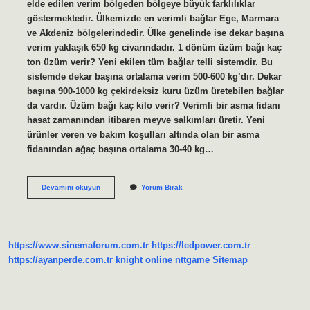
elde edilen verim bölgeden bölgeye büyük farklılıklar
göstermektedir. Ülkemizde en verimli bağlar Ege, Marmara
ve Akdeniz bölgelerindedir. Ülke genelinde ise dekar başına
verim yaklaşık 650 kg civarındadır. 1 dönüm üzüm bağı kaç
ton üzüm verir? Yeni ekilen tüm bağlar telli sistemdir. Bu
sistemde dekar başına ortalama verim 500-600 kg’dır. Dekar
başına 900-1000 kg çekirdeksiz kuru üzüm üretebilen bağlar
da vardır. Üzüm bağı kaç kilo verir? Verimli bir asma fidanı
hasat zamanından itibaren meyve salkımları üretir. Yeni
ürünler veren ve bakım koşulları altında olan bir asma
fidanından ağaç başına ortalama 30-40 kg…
Üzüm
Devamını okuyun
Yorum Bırak
Bağı
Ne
Kadar
Kazandırır
https://www.sinemaforum.com.tr
https://ledpower.com.tr
https://ayanperde.com.tr
knight online
nttgame
Sitemap