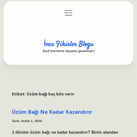
menüyü
Anasayfa
Gizlilik Politikası
Yasal Uyarı
aç
Hakkımızda
İnce Fikirler Blogu
Zarif önerilerle hayatını güzelleştir!
Etiket:
Üzüm bağı kaç kilo verir
Üzüm Bağı Ne Kadar Kazandırır
Tarih: Aralık 1, 2024
1 dönüm üzüm bağı ne kadar kazandırır? Birim alandan