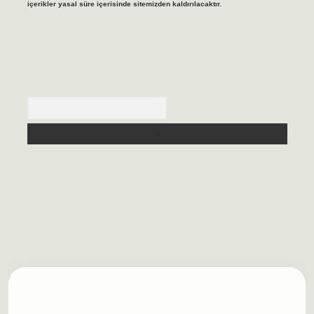
içerikler yasal süre içerisinde sitemizden kaldırılacaktır.
Arama
ilbet casino
https://betexpergiris.casino/
betexpergir.net