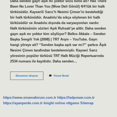
Daha senden gayrı aşık mı yoktur sözü kime ait? Has There
Been No Lover Than You (Wow Deli Gönül) 4/4’lük bir halk
türküsüdür. Kayserili Sarız’lı Nesimi Çimen’in bestelediği
bir halk türküsüdür. Anadolu’da sıkça söylenen bir halk
türküsüdür ve Anadolu dışında da varyasyonları vardır.
Halk türküsünün sözleri Aşık Ruhsati’ye aittir. Daha senden
gayrı aşık mı yoktur kim söylüyor? Belkıs Akkale – Senden
Başka Sevgili Yok (2008) | TRT Arşiv – YouTube. Gayrı
hangi yöreye ait? “Senden başka aşık var mı?” şarkısı Âşık
Nesimi Çimen tarafından bestelenmiştir. Kayseri Sarız
yöresinin popüler türküsü TRT Halk Müziği Repertuarında
2534 numara ile kayıtlıdır. Daha senden…
Daha
Devamını okuyun
Yorum Bırak
Senden
Gayrı
Aşık
Mı
Yoktur
https://www.sinemaforum.com.tr
https://ledpower.com.tr
Anlami
Nedir
https://ayanperde.com.tr
knight online
nttgame
Sitemap