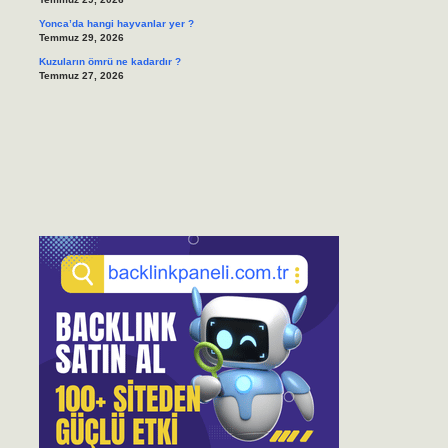
Yonca’da hangi hayvanlar yer ?
Temmuz 29, 2026
Kuzuların ömrü ne kadardır ?
Temmuz 27, 2026