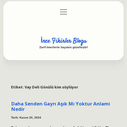
menüyü
Anasayfa
Gizlilik Politikası
Yasal Uyarı
aç
Hakkımızda
İnce Fikirler Blogu
Zarif önerilerle hayatını güzelleştir!
Etiket:
Vay Deli Gönülü kim söylüyor
Daha Senden Gayrı Aşık Mı Yoktur Anlami
Nedir
Tarih: Kasım 20, 2024