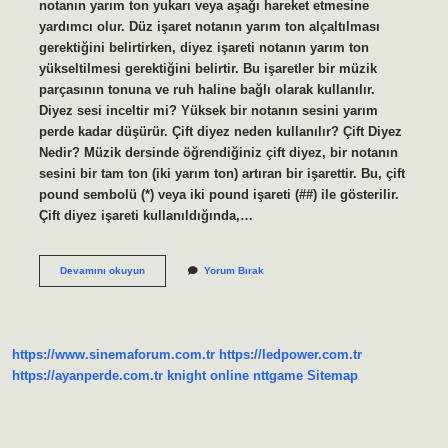
notanın yarım ton yukarı veya aşağı hareket etmesine
yardımcı olur. Düz işaret notanın yarım ton alçaltılması
gerektiğini belirtirken, diyez işareti notanın yarım ton
yükseltilmesi gerektiğini belirtir. Bu işaretler bir müzik
parçasının tonuna ve ruh haline bağlı olarak kullanılır.
Diyez sesi inceltir mi? Yüksek bir notanın sesini yarım
perde kadar düşürür. Çift diyez neden kullanılır? Çift Diyez
Nedir? Müzik dersinde öğrendiğiniz çift diyez, bir notanın
sesini bir tam ton (iki yarım ton) artıran bir işarettir. Bu, çift
pound sembolü (*) veya iki pound işareti (##) ile gösterilir.
Çift diyez işareti kullanıldığında,…
Diyez
Devamını okuyun
Yorum Bırak
Ne
Işe
Yarar
https://www.sinemaforum.com.tr
https://ledpower.com.tr
https://ayanperde.com.tr
knight online
nttgame
Sitemap