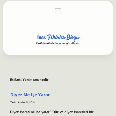
menüyü
Anasayfa
Gizlilik Politikası
Yasal Uyarı
aç
Hakkımızda
İnce Fikirler Blogu
Zarif önerilerle hayatını güzelleştir!
Etiket:
Yarım ses nedir
Diyez Ne Işe Yarar
Tarih: Aralık 5, 2024
Diyez işareti ne işe yarar? Düz ve diyez işaretleri bir