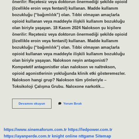
önerilir: Reçetesiz veya doktorun önermediği şekilde opioid
(özellikle eroin veya fentanil) kullanan. Madde kullanım
bozukluğu (“bağımlılık”) olan. Tıbbi olmayan amaçlarla
opioid kullanan veya maddeyle ilişkili kullanım bozukluğu
olan biriyle yaşayan. 18 Kasım 2024 Nalokson şu kişilere
önerilir: Reçetesiz veya doktorun önermediği şekilde opioid
(özellikle eroin veya fentanil) kullanan. Madde kullanım
bozukluğu (“bağımlılık”) olan. Tıbbi olmayan amaçlarla
opioid kullanan veya maddeyle ilişkili kullanım bozukluğu
olan biriyle yaşayan. Nalokson neyin antagonisti?
Kompetetif antagonistler olan nalokson ve naltrekson,
opioid agonistlerinin yokluğunda klinik etki gösteremezler.
Nalokson hangi grup? Nalokson tüm yönleriyle –
Toksikoloji Çalışma Grubu. Naloxone narkotik…
Nalokson
Devamını okuyun
Yorum Bırak
Cpr
Da
Kullanılır
Mı
https://www.sinemaforum.com.tr
https://ledpower.com.tr
https://ayanperde.com.tr
knight online
nttgame
Sitemap