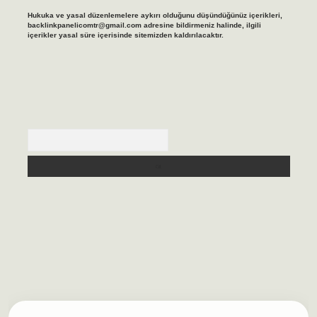
Hukuka ve yasal düzenlemelere aykırı olduğunu düşündüğünüz içerikleri,
backlinkpanelicomtr@gmail.com
adresine bildirmeniz halinde, ilgili
içerikler yasal süre içerisinde sitemizden kaldırılacaktır.
Arama
asino/
betexpergir.net