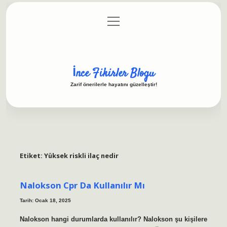
menüyü
Anasayfa
Gizlilik Politikası
Yasal Uyarı
aç
Hakkımızda
İnce Fikirler Blogu
Zarif önerilerle hayatını güzelleştir!
Etiket:
Yüksek riskli ilaç nedir
Nalokson Cpr Da Kullanılır Mı
Tarih: Ocak 18, 2025
Nalokson hangi durumlarda kullanılır? Nalokson şu kişilere