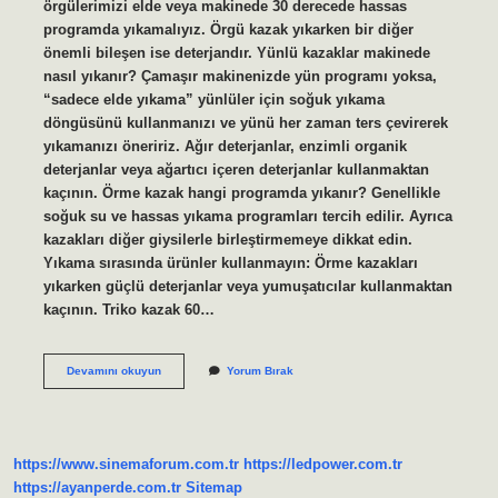
örgülerimizi elde veya makinede 30 derecede hassas
programda yıkamalıyız. Örgü kazak yıkarken bir diğer
önemli bileşen ise deterjandır. Yünlü kazaklar makinede
nasıl yıkanır? Çamaşır makinenizde yün programı yoksa,
“sadece elde yıkama” yünlüler için soğuk yıkama
döngüsünü kullanmanızı ve yünü her zaman ters çevirerek
yıkamanızı öneririz. Ağır deterjanlar, enzimli organik
deterjanlar veya ağartıcı içeren deterjanlar kullanmaktan
kaçının. Örme kazak hangi programda yıkanır? Genellikle
soğuk su ve hassas yıkama programları tercih edilir. Ayrıca
kazakları diğer giysilerle birleştirmemeye dikkat edin.
Yıkama sırasında ürünler kullanmayın: Örme kazakları
yıkarken güçlü deterjanlar veya yumuşatıcılar kullanmaktan
kaçının. Triko kazak 60…
Boğazlı
Devamını okuyun
Yorum Bırak
Kazak
Nasıl
Yıkanır
https://www.sinemaforum.com.tr
https://ledpower.com.tr
https://ayanperde.com.tr
Sitemap