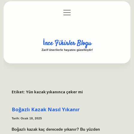
menüyü
Anasayfa
Gizlilik Politikası
Yasal Uyarı
aç
Hakkımızda
İnce Fikirler Blogu
Zarif önerilerle hayatını güzelleştir!
Etiket:
Yün kazak yıkanınca çeker mi
Boğazlı Kazak Nasıl Yıkanır
Tarih: Ocak 18, 2025
Boğazlı kazak kaç derecede yıkanır? Bu yüzden