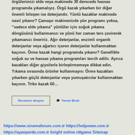
örgülerimizi elde veya makinede 30 derecede hassas
programda yıkamalıyız. Örgü kazak yıkarken bir diğer
önemli bileşen ise deterjandır. Yünlü kazaklar makinede
nasıl yıkanır? Çamaşır makinenizde yün programı yoksa,
“sadece elde yıkama” yünlüler için soğuk yıkama
döngüsünü kullanmanızı ve yünü her zaman ters çevirerek
yıkamanızı öneririz. Ağır deterjanlar, enzimli organik
deterjanlar veya ağartıcı içeren deterjanlar kullanmaktan
kaçının. Örme kazak hangi programda yıkanır? Genellikle
soğuk su ve hassas yıkama programları tercih edilir. Ayrıca
kazakları diğer giysilerle birleştirmemeye dikkat edin.
Yıkama sırasında ürünler kullanmayın: Örme kazakları
yıkarken güçlü deterjanlar veya yumuşatıcılar kullanmaktan
kaçının. Triko kazak 60…
Boğazlı
Devamını okuyun
Yorum Bırak
Kazak
Nasıl
Yıkanır
https://www.sinemaforum.com.tr
https://ledpower.com.tr
https://ayanperde.com.tr
knight online
nttgame
Sitemap