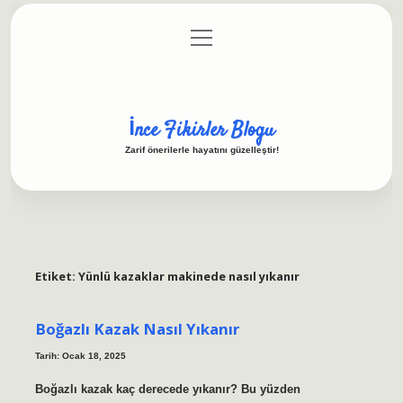
menüyü
Anasayfa
Gizlilik Politikası
Yasal Uyarı
aç
Hakkımızda
İnce Fikirler Blogu
Zarif önerilerle hayatını güzelleştir!
Etiket:
Yünlü kazaklar makinede nasıl yıkanır
Boğazlı Kazak Nasıl Yıkanır
Tarih: Ocak 18, 2025
Boğazlı kazak kaç derecede yıkanır? Bu yüzden