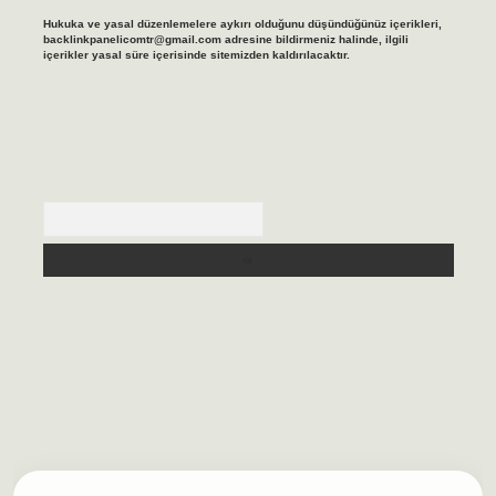
Hukuka ve yasal düzenlemelere aykırı olduğunu düşündüğünüz içerikleri,
backlinkpanelicomtr@gmail.com
adresine bildirmeniz halinde, ilgili
içerikler yasal süre içerisinde sitemizden kaldırılacaktır.
Arama
lbet casino
https://betexpergiris.casino/
betexpergir.net