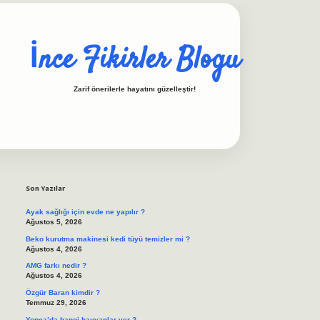
İnce Fikirler Blogu
Zarif önerilerle hayatını güzelleştir!
Sidebar
ilbet casino
https://b
Son Yazılar
Ayak sağlığı için evde ne yapılır ?
Ağustos 5, 2026
Beko kurutma makinesi kedi tüyü temizler mi ?
Ağustos 4, 2026
AMG farkı nedir ?
Ağustos 4, 2026
Özgür Baran kimdir ?
Temmuz 29, 2026
Yonca’da hangi hayvanlar yer ?