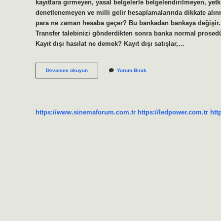
kayıtlara girmeyen, yasal belgelerle belgelendirilmeyen, yet
denetlenemeyen ve milli gelir hesaplamalarında dikkate alın
para ne zaman hesaba geçer? Bu bankadan bankaya değişir. U
Transfer talebinizi gönderdikten sonra banka normal prosedürl
Kayıt dışı hasılat ne demek? Kayıt dışı satışlar,…
Kayıt
Devamını okuyun
Yorum Bırak
Dışı
Para
Ne
Demek
https://www.sinemaforum.com.tr
https://ledpower.com.tr
htt