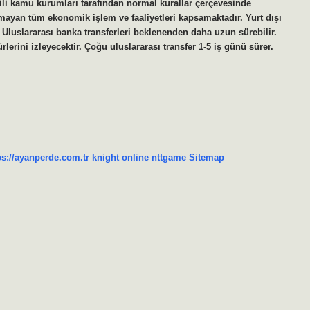
kili kamu kurumları tarafından normal kurallar çerçevesinde
mayan tüm ekonomik işlem ve faaliyetleri kapsamaktadır. Yurt dışı
luslararası banka transferleri beklenenden daha uzun sürebilir.
erini izleyecektir. Çoğu uluslararası transfer 1-5 iş günü sürer.
ps://ayanperde.com.tr
knight online
nttgame
Sitemap