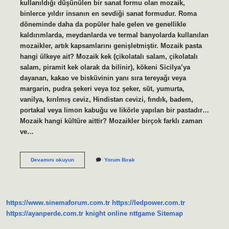
kullanıldığı düşünülen bir sanat formu olan mozaik,
binlerce yıldır insanın en sevdiği sanat formudur. Roma
döneminde daha da popüler hale gelen ve genellikle
kaldırımlarda, meydanlarda ve termal banyolarda kullanılan
mozaikler, artık kapsamlarını genişletmiştir. Mozaik pasta
hangi ülkeye ait? Mozaik kek (çikolatalı salam, çikolatalı
salam, piramit kek olarak da bilinir), kökeni Sicilya’ya
dayanan, kakao ve bisküvinin yanı sıra tereyağı veya
margarin, pudra şekeri veya toz şeker, süt, yumurta,
vanilya, kırılmış ceviz, Hindistan cevizi, fındık, badem,
portakal veya limon kabuğu ve likörle yapılan bir pastadır…
Mozaik hangi kültüre aittir? Mozaikler birçok farklı zaman
ve…
Mozaik
Devamını okuyun
Yorum Bırak
Hangi
Ülke
https://www.sinemaforum.com.tr
https://ledpower.com.tr
https://ayanperde.com.tr
knight online
nttgame
Sitemap