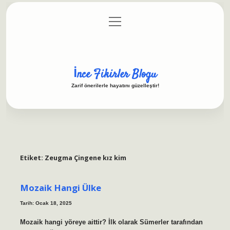
menüyü
Anasayfa
Gizlilik Politikası
Yasal Uyarı
aç
Hakkımızda
İnce Fikirler Blogu
Zarif önerilerle hayatını güzelleştir!
Etiket:
Zeugma Çingene kız kim
Mozaik Hangi Ülke
Tarih: Ocak 18, 2025
Mozaik hangi yöreye aittir? İlk olarak Sümerler tarafından