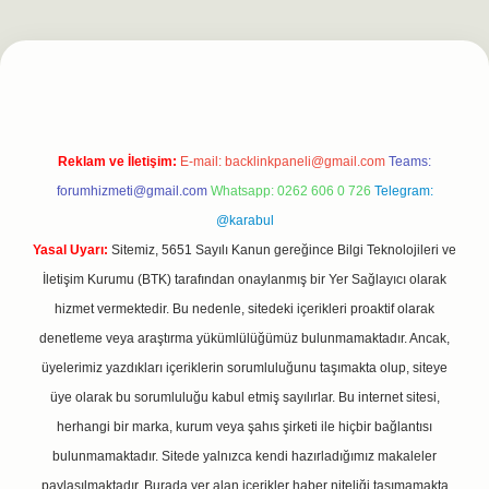
.net
Reklam ve İletişim:
E-mail:
backlinkpaneli@gmail.com
Teams:
forumhizmeti@gmail.com
Whatsapp: 0262 606 0 726
Telegram:
@karabul
Yasal Uyarı:
Sitemiz, 5651 Sayılı Kanun gereğince Bilgi Teknolojileri ve
İletişim Kurumu (BTK) tarafından onaylanmış bir Yer Sağlayıcı olarak
hizmet vermektedir. Bu nedenle, sitedeki içerikleri proaktif olarak
denetleme veya araştırma yükümlülüğümüz bulunmamaktadır. Ancak,
üyelerimiz yazdıkları içeriklerin sorumluluğunu taşımakta olup, siteye
üye olarak bu sorumluluğu kabul etmiş sayılırlar. Bu internet sitesi,
herhangi bir marka, kurum veya şahıs şirketi ile hiçbir bağlantısı
bulunmamaktadır. Sitede yalnızca kendi hazırladığımız makaleler
paylaşılmaktadır. Burada yer alan içerikler haber niteliği taşımamakta