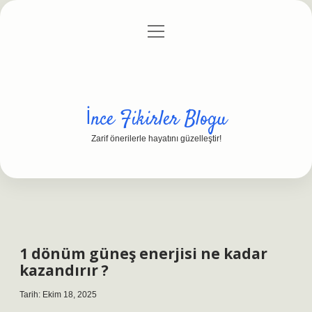
menüyü
Anasayfa
Gizlilik Politikası
Yasal Uyarı
aç
Hakkımızda
İnce Fikirler Blogu
Zarif önerilerle hayatını güzelleştir!
1 dönüm güneş enerjisi ne kadar
kazandırır ?
Tarih: Ekim 18, 2025