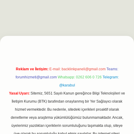
.net
Reklam ve İletişim:
E-mail:
backlinkpaneli@gmail.com
Teams:
forumhizmeti@gmail.com
Whatsapp: 0262 606 0 726
Telegram:
@karabul
Yasal Uyarı:
Sitemiz, 5651 Sayılı Kanun gereğince Bilgi Teknolojileri ve
İletişim Kurumu (BTK) tarafından onaylanmış bir Yer Sağlayıcı olarak
hizmet vermektedir. Bu nedenle, sitedeki içerikleri proaktif olarak
denetleme veya araştırma yükümlülüğümüz bulunmamaktadır. Ancak,
üyelerimiz yazdıkları içeriklerin sorumluluğunu taşımakta olup, siteye
üye olarak bu sorumluluğu kabul etmiş sayılırlar. Bu internet sitesi,