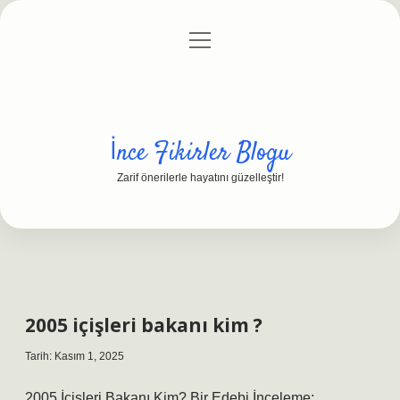
menüyü
Anasayfa
Gizlilik Politikası
Yasal Uyarı
aç
Hakkımızda
İnce Fikirler Blogu
Zarif önerilerle hayatını güzelleştir!
2005 içişleri bakanı kim ?
Tarih: Kasım 1, 2025
2005 İçişleri Bakanı Kim? Bir Edebi İnceleme: