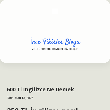
menüyü
Anasayfa
Gizlilik Politikası
Yasal Uyarı
aç
Hakkımızda
İnce Fikirler Blogu
Zarif önerilerle hayatını güzelleştir!
600 Tl Ingilizce Ne Demek
Tarih: Mart 13, 2025