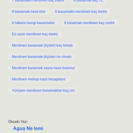
7 basamaklı merdiven kaç metre
8 basamak kaç TL
8 basamak nasıl olur
8 basamaklı merdiven kaç metre
8 rakamı hangi basamaktır
9 basamak merdiven kaç metre
En uzun merdiven kaç metre
Merdiven basamak ölçüleri kaç olmalı
Merdiven basamak ölçüleri ne olmalı
Merdiven basamak sayısı nasıl bulunur
Merdiven metrajı nasıl hesaplanır
Yürüyen merdiven basamakları kaç cm
Önceki Yazı
Aguş Ne Ismi