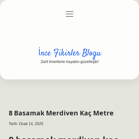
menüyü
Anasayfa
Gizlilik Politikası
Yasal Uyarı
aç
Hakkımızda
İnce Fikirler Blogu
Zarif önerilerle hayatını güzelleştir!
8 Basamak Merdiven Kaç Metre
Tarih: Ocak 14, 2025