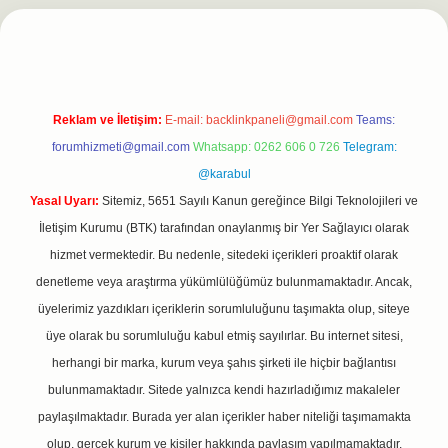
.net
Reklam ve İletişim:
E-mail:
backlinkpaneli@gmail.com
Teams:
forumhizmeti@gmail.com
Whatsapp: 0262 606 0 726
Telegram:
@karabul
Yasal Uyarı:
Sitemiz, 5651 Sayılı Kanun gereğince Bilgi Teknolojileri ve
İletişim Kurumu (BTK) tarafından onaylanmış bir Yer Sağlayıcı olarak
hizmet vermektedir. Bu nedenle, sitedeki içerikleri proaktif olarak
denetleme veya araştırma yükümlülüğümüz bulunmamaktadır. Ancak,
üyelerimiz yazdıkları içeriklerin sorumluluğunu taşımakta olup, siteye
üye olarak bu sorumluluğu kabul etmiş sayılırlar. Bu internet sitesi,
herhangi bir marka, kurum veya şahıs şirketi ile hiçbir bağlantısı
bulunmamaktadır. Sitede yalnızca kendi hazırladığımız makaleler
paylaşılmaktadır. Burada yer alan içerikler haber niteliği taşımamakta
olup, gerçek kurum ve kişiler hakkında paylaşım yapılmamaktadır.