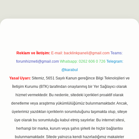
gir.net
Reklam ve İletişim:
E-mail:
backlinkpaneli@gmail.com
Teams:
forumhizmeti@gmail.com
Whatsapp: 0262 606 0 726
Telegram:
@karabul
Yasal Uyarı:
Sitemiz, 5651 Sayılı Kanun gereğince Bilgi Teknolojileri ve
İletişim Kurumu (BTK) tarafından onaylanmış bir Yer Sağlayıcı olarak
hizmet vermektedir. Bu nedenle, sitedeki içerikleri proaktif olarak
denetleme veya araştırma yükümlülüğümüz bulunmamaktadır. Ancak,
üyelerimiz yazdıkları içeriklerin sorumluluğunu taşımakta olup, siteye
üye olarak bu sorumluluğu kabul etmiş sayılırlar. Bu internet sitesi,
herhangi bir marka, kurum veya şahıs şirketi ile hiçbir bağlantısı
bulunmamaktadır. Sitede yalnızca kendi hazırladığımız makaleler