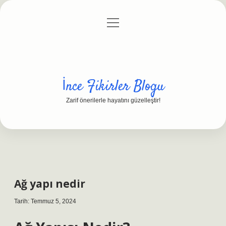
menüyü
Anasayfa
Gizlilik Politikası
Yasal Uyarı
aç
Hakkımızda
İnce Fikirler Blogu
Zarif önerilerle hayatını güzelleştir!
Ağ yapı nedir
Tarih: Temmuz 5, 2024