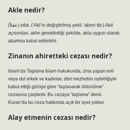
Akle nedir?
(ﻋﻘﻼً) sıfat. (‘Aḳl’in değiştirilmiş şekli ‘aḳlen’dir.) Akıl
açısından, aklın gerektirdiği şekilde, akla uygun olarak:
abartma kabul edilebilir.
Zinanın ahiretteki cezası nedir?
İslam’da Taşlama İslam hukukunda, zina yapan evli
veya dul erkek ve kadınlar, dört mezhebin oybirliğiyle
kabul ettiği görüşe göre “taşlanarak öldürülme”
cezasına çarptırılır. Bu cezaya “taşlama” denir.
Kuran’da bu ceza hakkında açık bir ayet yoktur.
Alay etmenin cezası nedir?