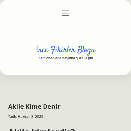
menüyü
Anasayfa
Gizlilik Politikası
Yasal Uyarı
aç
Hakkımızda
İnce Fikirler Blogu
Zarif önerilerle hayatını güzelleştir!
Akile Kime Denir
Tarih: Haziran 8, 2025