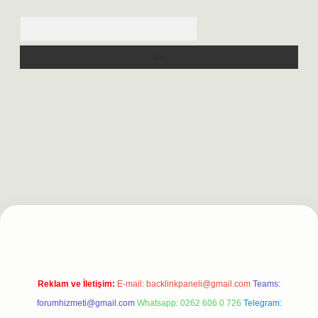
Arama
rgir.net
Reklam ve İletişim:
E-mail:
backlinkpaneli@gmail.com
Teams:
forumhizmeti@gmail.com
Whatsapp: 0262 606 0 726
Telegram: