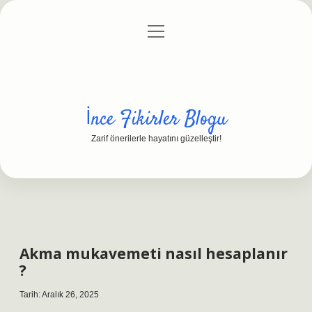
menüyü
Anasayfa
Gizlilik Politikası
Yasal Uyarı
aç
Hakkımızda
İnce Fikirler Blogu
Zarif önerilerle hayatını güzelleştir!
Akma mukavemeti nasıl hesaplanır
?
Tarih: Aralık 26, 2025