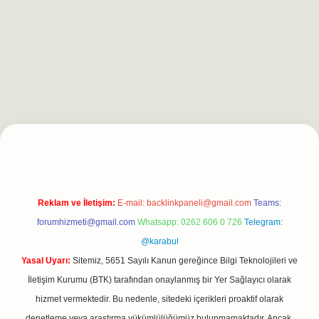
pergiris.casino/
betexpergir.net
Reklam ve İletişim:
E-mail:
backlinkpaneli@gmail.com
Teams:
forumhizmeti@gmail.com
Whatsapp: 0262 606 0 726
Telegram:
@karabul
Yasal Uyarı:
Sitemiz, 5651 Sayılı Kanun gereğince Bilgi Teknolojileri ve
İletişim Kurumu (BTK) tarafından onaylanmış bir Yer Sağlayıcı olarak
hizmet vermektedir. Bu nedenle, sitedeki içerikleri proaktif olarak
denetleme veya araştırma yükümlülüğümüz bulunmamaktadır. Ancak,