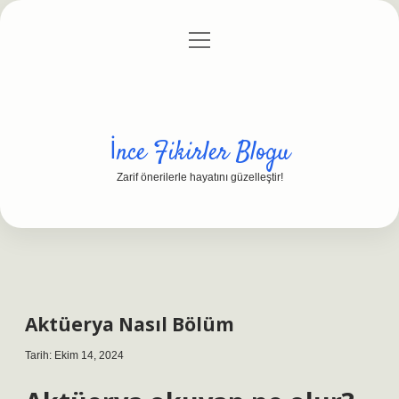
menüyü
Anasayfa
Gizlilik Politikası
Yasal Uyarı
aç
Hakkımızda
İnce Fikirler Blogu
Zarif önerilerle hayatını güzelleştir!
Aktüerya Nasıl Bölüm
Tarih: Ekim 14, 2024