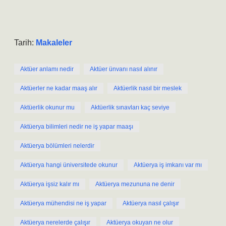
Tarih:
Makaleler
Aktüer anlamı nedir
Aktüer ünvanı nasıl alınır
Aktüerler ne kadar maaş alır
Aktüerlik nasıl bir meslek
Aktüerlik okunur mu
Aktüerlik sınavları kaç seviye
Aktüerya bilimleri nedir ne iş yapar maaşı
Aktüerya bölümleri nelerdir
Aktüerya hangi üniversitede okunur
Aktüerya iş imkanı var mı
Aktüerya işsiz kalır mı
Aktüerya mezununa ne denir
Aktüerya mühendisi ne iş yapar
Aktüerya nasıl çalışır
Aktüerya nerelerde çalışır
Aktüerya okuyan ne olur