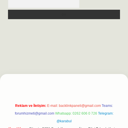
Arama
et
Reklam ve İletişim:
E-mail:
backlinkpaneli@gmail.com
Teams:
forumhizmeti@gmail.com
Whatsapp: 0262 606 0 726
Telegram:
@karabul