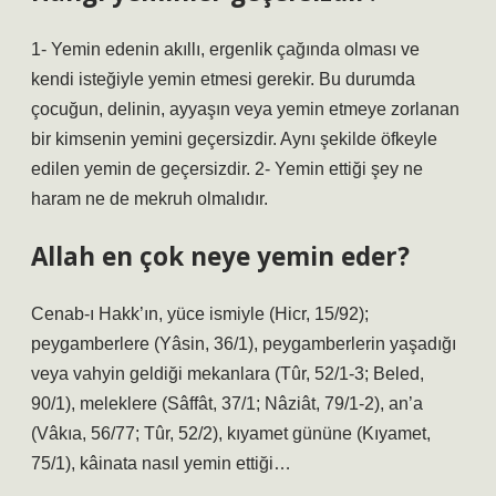
1- Yemin edenin akıllı, ergenlik çağında olması ve
kendi isteğiyle yemin etmesi gerekir. Bu durumda
çocuğun, delinin, ayyaşın veya yemin etmeye zorlanan
bir kimsenin yemini geçersizdir. Aynı şekilde öfkeyle
edilen yemin de geçersizdir. 2- Yemin ettiği şey ne
haram ne de mekruh olmalıdır.
Allah en çok neye yemin eder?
Cenab-ı Hakk’ın, yüce ismiyle (Hicr, 15/92);
peygamberlere (Yâsin, 36/1), peygamberlerin yaşadığı
veya vahyin geldiği mekanlara (Tûr, 52/1-3; Beled,
90/1), meleklere (Sâffât, 37/1; Nâziât, 79/1-2), an’a
(Vâkıa, 56/77; Tûr, 52/2), kıyamet gününe (Kıyamet,
75/1), kâinata nasıl yemin ettiği…