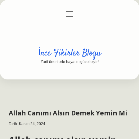
menüyü
Anasayfa
Gizlilik Politikası
Yasal Uyarı
aç
Hakkımızda
İnce Fikirler Blogu
Zarif önerilerle hayatını güzelleştir!
Allah Canımı Alsın Demek Yemin Mi
Tarih: Kasım 24, 2024