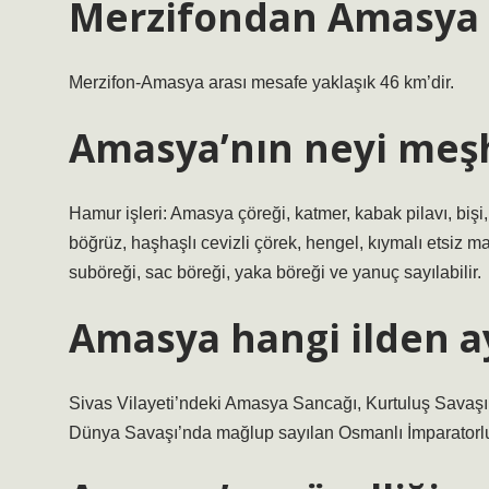
Merzifondan Amasya 
Merzifon-Amasya arası mesafe yaklaşık 46 km’dir.
Amasya’nın neyi meş
Hamur işleri: Amasya çöreği, katmer, kabak pilavı, bişi
böğrüz, haşhaşlı cevizli çörek, hengel, kıymalı etsiz ma
suböreği, sac böreği, yaka böreği ve yanuç sayılabilir.
Amasya hangi ilden ay
Sivas Vilayeti’ndeki Amasya Sancağı, Kurtuluş Savaşı’
Dünya Savaşı’nda mağlup sayılan Osmanlı İmparatorluğu