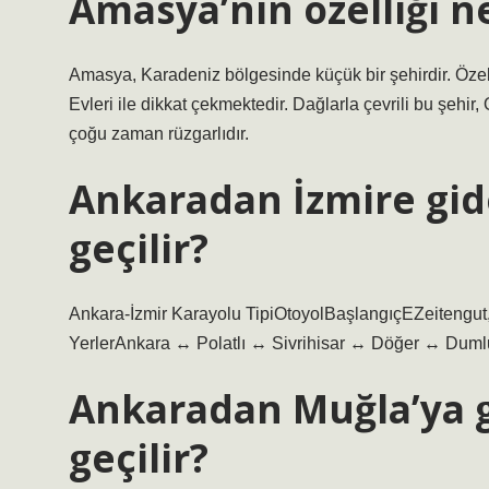
Amasya’nın özelliği n
Amasya, Karadeniz bölgesinde küçük bir şehirdir. Öze
Evleri ile dikkat çekmektedir. Dağlarla çevrili bu şehi
çoğu zaman rüzgarlıdır.
Ankaradan İzmire gid
geçilir?
Ankara-İzmir Karayolu TipiOtoyolBaşlangıçEZeitengu
YerlerAnkara ↔ Polatlı ↔ Sivrihisar ↔ Döğer ↔ Dum
Ankaradan Muğla’ya g
geçilir?