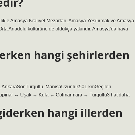
edir?
llikle Amasya Kraliyet Mezarları, Amasya Yeşilırmak ve Amasya
r, Orta Anadolu kültürüne de oldukça yakındır. Amasya’da hava
erken hangi şehirlerden
t, AnkaraSonTurgutlu, ManisaUzunluk501 kmGeçilen
lupınar ↔ Uşak ↔ Kula ↔ Gölmarmara ↔ Turgutlu3 hat daha
iderken hangi illerden