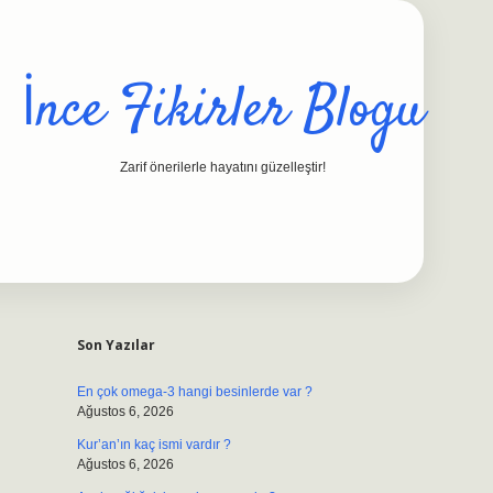
İnce Fikirler Blogu
Zarif önerilerle hayatını güzelleştir!
Sidebar
ilbet casino
https://betexpergiris.casino/
betexpergir.ne
Son Yazılar
En çok omega-3 hangi besinlerde var ?
Ağustos 6, 2026
Kur’an’ın kaç ismi vardır ?
Ağustos 6, 2026