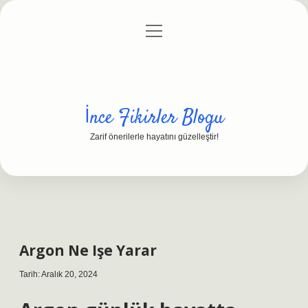
menüyü
Anasayfa
Gizlilik Politikası
Yasal Uyarı
aç
Hakkımızda
İnce Fikirler Blogu
Zarif önerilerle hayatını güzelleştir!
Argon Ne Işe Yarar
Tarih: Aralık 20, 2024