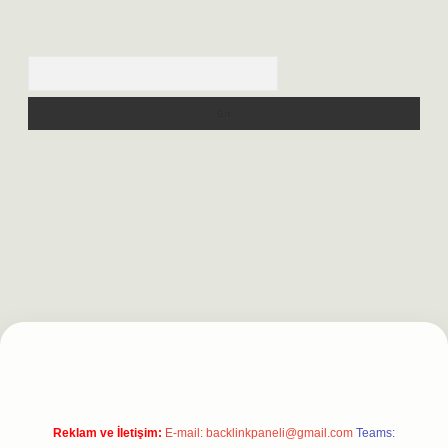
Arama
net
Reklam ve İletişim:
E-mail:
backlinkpaneli@gmail.com
Teams: