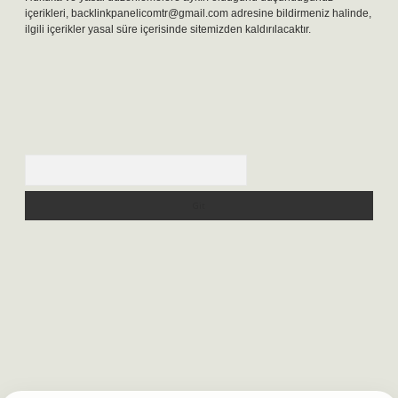
içerikleri,
backlinkpanelicomtr@gmail.com
adresine bildirmeniz halinde,
ilgili içerikler yasal süre içerisinde sitemizden kaldırılacaktır.
Arama
gir.net