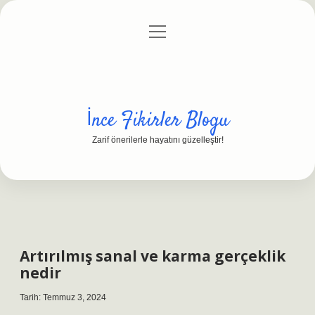
menüyü
Anasayfa
Gizlilik Politikası
Yasal Uyarı
aç
Hakkımızda
İnce Fikirler Blogu
Zarif önerilerle hayatını güzelleştir!
Artırılmış sanal ve karma gerçeklik
nedir
Tarih: Temmuz 3, 2024