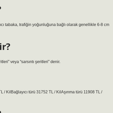
?
ı tabaka, trafiğin yoğunluğuna bağlı olarak genellikle 6-8 cm
ir?
leri” veya “sarsıntı şeritleri” denir.
TL / KilBağlayıcı türü 31752 TL / KilAşınma türü 11908 TL /