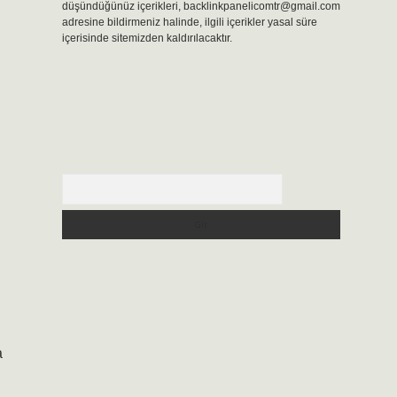
düşündüğünüz içerikleri,
backlinkpanelicomtr@gmail.com
adresine bildirmeniz halinde, ilgili içerikler yasal süre
içerisinde sitemizden kaldırılacaktır.
Arama
a