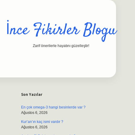
İnce Fikirler Blogu
Zarif önerilerle hayatını güzelleştir!
Sidebar
ilbet casino
https://betexpergiris.casino/
betexpergir.net
Son Yazılar
En çok omega-3 hangi besinlerde var ?
Ağustos 6, 2026
Kur’an’ın kaç ismi vardır ?
Ağustos 6, 2026