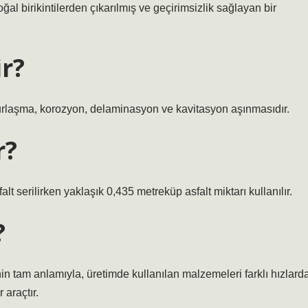
al birikintilerden çıkarılmış ve geçirimsizlik sağlayan bir
ir?
rlaşma, korozyon, delaminasyon ve kavitasyon aşınmasıdır.
r?
alt serilirken yaklaşık 0,435 metreküp asfalt miktarı kullanılır.
?
menin tam anlamıyla, üretimde kullanılan malzemeleri farklı hızlard
 araçtır.