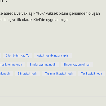
nce agrega ve yaklaşık %6-7 yüksek bitüm içeriğinden oluşan
tirilmiş ve ilk olarak Kiel’de uygulanmıştır.
1 ton bitüm kaç TL
Asfalt hesabı nasıl yapılır
ma tipleri nelerdir
Binder aşınma nedir
Binder kaç cm olmalı
alt nedir
Sıfır asfalt nedir
Taş mastik asfalt nedir
Tip 1 asfalt nedir