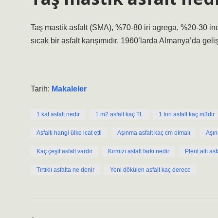
Taş mastik asfalt (SMA), %70-80 iri agrega, %20-30 i
sıcak bir asfalt karışımıdır. 1960’larda Almanya’da geliş
Tarih:
Makaleler
1 kat asfalt nedir
1 m2 asfalt kaç TL
1 ton asfalt kaç m3dir
Asfaltı hangi ülke icat etti
Aşınma asfalt kaç cm olmalı
Aşın
Kaç çeşit asfalt vardır
Kırmızı asfalt farkı nedir
Plent altı asf
Tırtıklı asfalta ne denir
Yeni dökülen asfalt kaç derece