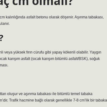
aç cm olmalı?
 cm kalınlığında asfalt betonu olarak döşenir. Aşınma tabakası,
lanır.
?
li veya yüksek fırın cürufu gibi yapay kökenli olabilir. Yaygın
r: sıcak karışım asfalt (sıcak karışım bitümlü asfalt/BSK), soğuk
ması.
lttan oluşur ve aşınma tabakası ile bitümlü temel tabaka
ir. Trafik hacmine bağlı olarak genellikle 7-8 cm’lik bir tabaka