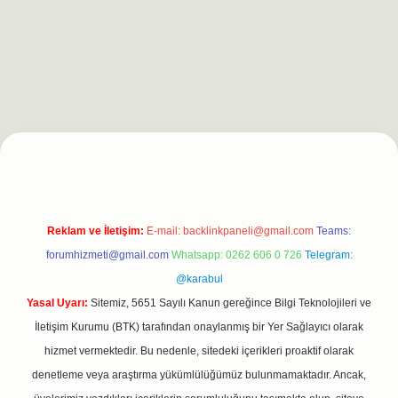
xpergiris.casino/
betexpergir.net
Reklam ve İletişim:
E-mail:
backlinkpaneli@gmail.com
Teams:
forumhizmeti@gmail.com
Whatsapp: 0262 606 0 726
Telegram:
@karabul
Yasal Uyarı:
Sitemiz, 5651 Sayılı Kanun gereğince Bilgi Teknolojileri ve
İletişim Kurumu (BTK) tarafından onaylanmış bir Yer Sağlayıcı olarak
hizmet vermektedir. Bu nedenle, sitedeki içerikleri proaktif olarak
denetleme veya araştırma yükümlülüğümüz bulunmamaktadır. Ancak,