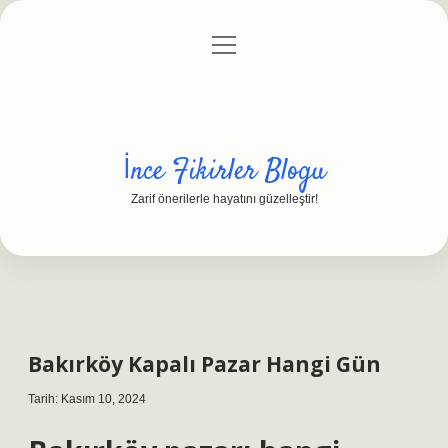
menüyü
Anasayfa
Gizlilik Politikası
Yasal Uyarı
aç
Hakkımızda
İnce Fikirler Blogu
Zarif önerilerle hayatını güzelleştir!
Bakırköy Kapalı Pazar Hangi Gün
Tarih: Kasım 10, 2024