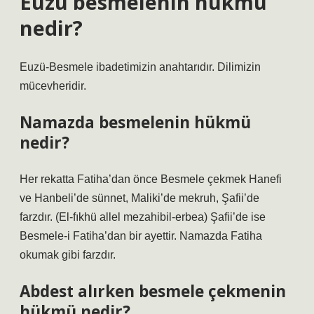
Euzu besmelenin hükmü
nedir?
Euzü-Besmele ibadetimizin anahtarıdır. Dilimizin
mücevheridir.
Namazda besmelenin hükmü
nedir?
Her rekatta Fatiha’dan önce Besmele çekmek Hanefi
ve Hanbeli’de sünnet, Maliki’de mekruh, Şafii’de
farzdır. (El-fıkhü allel mezahibil-erbea) Şafii’de ise
Besmele-i Fatiha’dan bir ayettir. Namazda Fatiha
okumak gibi farzdır.
Abdest alırken besmele çekmenin
hükmü nedir?