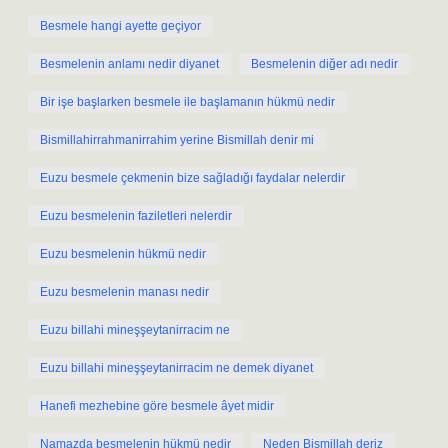
Besmele hangi ayette geçiyor
Besmelenin anlamı nedir diyanet
Besmelenin diğer adı nedir
Bir işe başlarken besmele ile başlamanın hükmü nedir
Bismillahirrahmanirrahim yerine Bismillah denir mi
Euzu besmele çekmenin bize sağladığı faydalar nelerdir
Euzu besmelenin faziletleri nelerdir
Euzu besmelenin hükmü nedir
Euzu besmelenin manası nedir
Euzu billahi mineşşeytanirracim ne
Euzu billahi mineşşeytanirracim ne demek diyanet
Hanefi mezhebine göre besmele âyet midir
Namazda besmelenin hükmü nedir
Neden Bismillah deriz