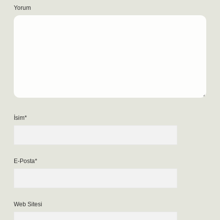
Yorum
İsim*
E-Posta*
Web Sitesi