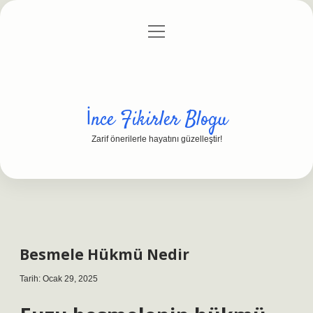
menüyü
Anasayfa
Gizlilik Politikası
Yasal Uyarı
aç
Hakkımızda
İnce Fikirler Blogu
Zarif önerilerle hayatını güzelleştir!
Besmele Hükmü Nedir
Tarih: Ocak 29, 2025