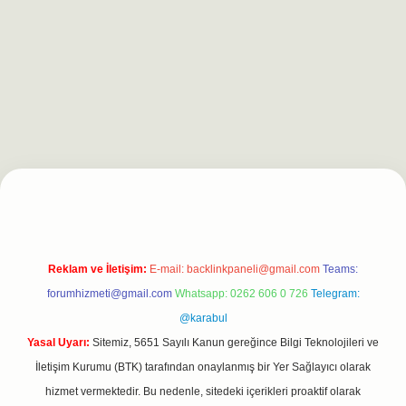
t
Reklam ve İletişim:
E-mail:
backlinkpaneli@gmail.com
Teams:
forumhizmeti@gmail.com
Whatsapp: 0262 606 0 726
Telegram:
@karabul
Yasal Uyarı:
Sitemiz, 5651 Sayılı Kanun gereğince Bilgi Teknolojileri ve
İletişim Kurumu (BTK) tarafından onaylanmış bir Yer Sağlayıcı olarak
hizmet vermektedir. Bu nedenle, sitedeki içerikleri proaktif olarak