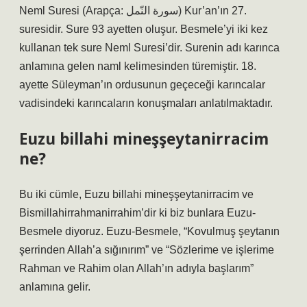
Neml Suresi (Arapça: سورة النّمل) Kur’an’ın 27.
suresidir. Sure 93 ayetten oluşur. Besmele’yi iki kez
kullanan tek sure Neml Suresi’dir. Surenin adı karınca
anlamına gelen naml kelimesinden türemiştir. 18.
ayette Süleyman’ın ordusunun geçeceği karıncalar
vadisindeki karıncaların konuşmaları anlatılmaktadır.
Euzu billahi mineşşeytanirracim
ne?
Bu iki cümle, Euzu billahi mineşşeytanirracim ve
Bismillahirrahmanirrahim’dir ki biz bunlara Euzu-
Besmele diyoruz. Euzu-Besmele, “Kovulmuş şeytanın
şerrinden Allah’a sığınırım” ve “Sözlerime ve işlerime
Rahman ve Rahim olan Allah’ın adıyla başlarım”
anlamına gelir.