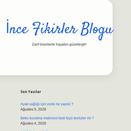
İnce Fikirler Blogu
Zarif önerilerle hayatını güzelleştir!
Sidebar
ilbet casino
https://betexpergiris.casino/
betexpergir.net
Son Yazılar
Ayak sağlığı için evde ne yapılır ?
Ağustos 5, 2026
Beko kurutma makinesi kedi tüyü temizler mi ?
Ağustos 4, 2026