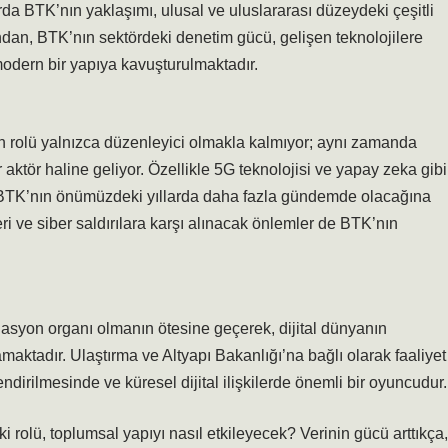
arda BTK’nın yaklaşımı, ulusal ve uluslararası düzeydeki çeşitli
yandan, BTK’nın sektördeki denetim gücü, gelişen teknolojilere
odern bir yapıya kavuşturulmaktadır.
n rolü yalnızca düzenleyici olmakla kalmıyor; aynı zamanda
r aktör haline geliyor. Özellikle 5G teknolojisi ve yapay zeka gibi
, BTK’nın önümüzdeki yıllarda daha fazla gündemde olacağına
leri ve siber saldırılara karşı alınacak önlemler de BTK’nın
gülasyon organı olmanın ötesine geçerek, dijital dünyanın
namaktadır. Ulaştırma ve Altyapı Bakanlığı’na bağlı olarak faaliyet
endirilmesinde ve küresel dijital ilişkilerde önemli bir oyuncudur.
 rolü, toplumsal yapıyı nasıl etkileyecek? Verinin gücü arttıkça,