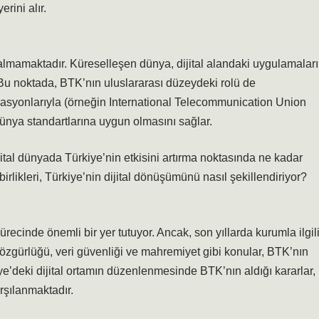
rini alır.
 kalmamaktadır. Küreselleşen dünya, dijital alandaki uygulamaları
 Bu noktada, BTK’nın uluslararası düzeydeki rolü de
asyonlarıyla (örneğin International Telecommunication Union
n dünya standartlarına uygun olmasını sağlar.
ital dünyada Türkiye’nin etkisini artırma noktasında ne kadar
birlikleri, Türkiye’nin dijital dönüşümünü nasıl şekillendiriyor?
ürecinde önemli bir yer tutuyor. Ancak, son yıllarda kurumla ilgil
t özgürlüğü, veri güvenliği ve mahremiyet gibi konular, BTK’nın
ye’deki dijital ortamın düzenlenmesinde BTK’nın aldığı kararlar,
rşılanmaktadır.