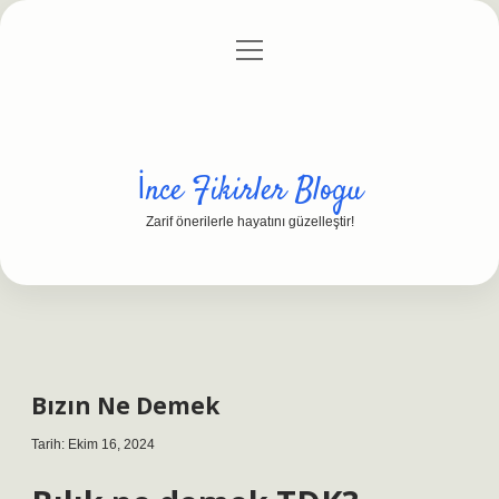
menüyü
Anasayfa
Gizlilik Politikası
Yasal Uyarı
aç
Hakkımızda
İnce Fikirler Blogu
Zarif önerilerle hayatını güzelleştir!
Bızın Ne Demek
Tarih: Ekim 16, 2024