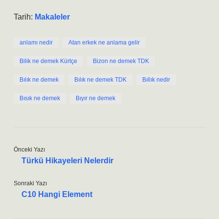
Tarih:
Makaleler
anlamı nedir
Atan erkek ne anlama gelir
Bilik ne demek Kürtçe
Bizon ne demek TDK
Bılık ne demek
Bılık ne demek TDK
Bıllık nedir
Bısık ne demek
Bıyır ne demek
Önceki Yazı
Türkü Hikayeleri Nelerdir
Sonraki Yazı
C10 Hangi Element