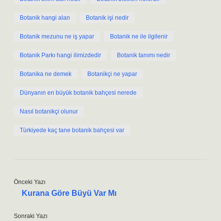
Botanik hangi alan
Botanik işi nedir
Botanik mezunu ne iş yapar
Botanik ne ile ilgilenir
Botanik Parkı hangi ilimizdedir
Botanik tanımı nedir
Botanika ne demek
Botanikçi ne yapar
Dünyanın en büyük botanik bahçesi nerede
Nasıl botanikçi olunur
Türkiyede kaç tane botanik bahçesi var
Önceki Yazı
Kurana Göre Büyü Var Mı
Sonraki Yazı