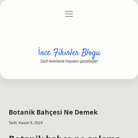
menüyü
Anasayfa
Gizlilik Politikası
Yasal Uyarı
aç
Hakkımızda
İnce Fikirler Blogu
Zarif önerilerle hayatını güzelleştir!
Botanik Bahçesi Ne Demek
Tarih: Kasım 9, 2024