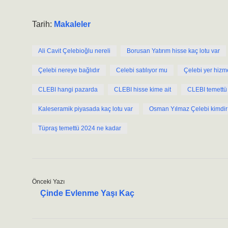
Tarih:
Makaleler
Ali Cavit Çelebioğlu nereli
Borusan Yatırım hisse kaç lotu var
Çelebi nereye bağlıdır
Celebi satılıyor mu
Çelebi yer hizme
CLEBI hangi pazarda
CLEBI hisse kime ait
CLEBI temettü
Kaleseramik piyasada kaç lotu var
Osman Yılmaz Çelebi kimdir
Tüpraş temettü 2024 ne kadar
Önceki Yazı
Çinde Evlenme Yaşı Kaç