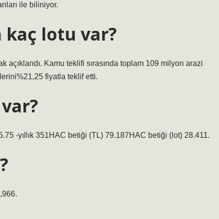
arı ile biliniyor.
 kaç lotu var?
ak açıklandı. Kamu teklifi sırasında toplam 109 milyon arazi
rini%21,25 fiyatla teklif etti.
 var?
5.75 -yıllık 351HAC betiği (TL) 79.187HAC betiği (lot) 28.411.
?
,966.