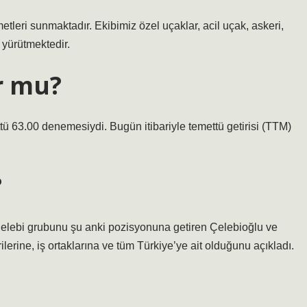
etleri sunmaktadır. Ekibimiz özel uçaklar, acil uçak, askeri,
 yürütmektedir.
r mu?
ttü 63.00 denemesiydi. Bugün itibariyle temettü getirisi (TTM)
?
Çelebi grubunu şu anki pozisyonuna getiren Çelebioğlu ve
erine, iş ortaklarına ve tüm Türkiye’ye ait olduğunu açıkladı.