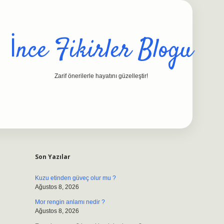
İnce Fikirler Blogu
Zarif önerilerle hayatını güzelleştir!
Sidebar
ilbet casino
https://betexpergiris.casino/
betexpergir.net
Son Yazılar
Kuzu etinden güveç olur mu ?
Ağustos 8, 2026
Mor rengin anlamı nedir ?
Ağustos 8, 2026