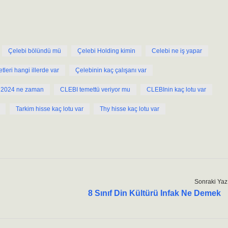
Çelebi bölündü mü
Çelebi Holding kimin
Celebi ne iş yapar
tleri hangi illerde var
Çelebinin kaç çalışanı var
 2024 ne zaman
CLEBI temettü veriyor mu
CLEBInin kaç lotu var
Tarkim hisse kaç lotu var
Thy hisse kaç lotu var
Sonraki Yaz
8 Sınıf Din Kültürü Infak Ne Demek