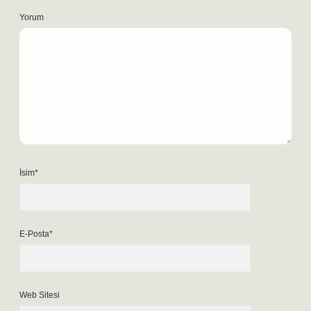
Yorum
İsim*
E-Posta*
Web Sitesi