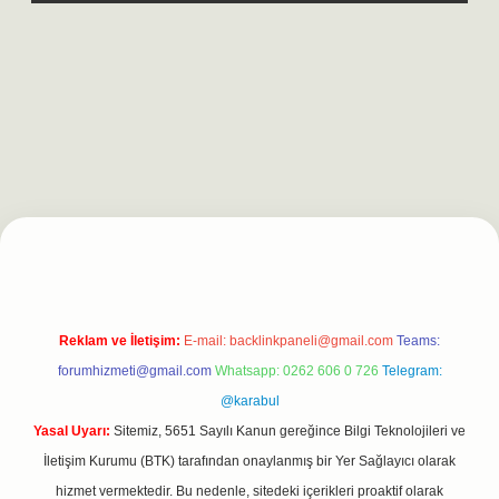
xpergiris.casino/
betexpergir.net
Reklam ve İletişim:
E-mail:
backlinkpaneli@gmail.com
Teams:
forumhizmeti@gmail.com
Whatsapp: 0262 606 0 726
Telegram:
@karabul
Yasal Uyarı:
Sitemiz, 5651 Sayılı Kanun gereğince Bilgi Teknolojileri ve
İletişim Kurumu (BTK) tarafından onaylanmış bir Yer Sağlayıcı olarak
hizmet vermektedir. Bu nedenle, sitedeki içerikleri proaktif olarak