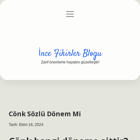
menüyü
Anasayfa
Gizlilik Politikası
Yasal Uyarı
aç
Hakkımızda
İnce Fikirler Blogu
Zarif önerilerle hayatını güzelleştir!
Cönk Sözlü Dönem Mi
Tarih: Ekim 16, 2024