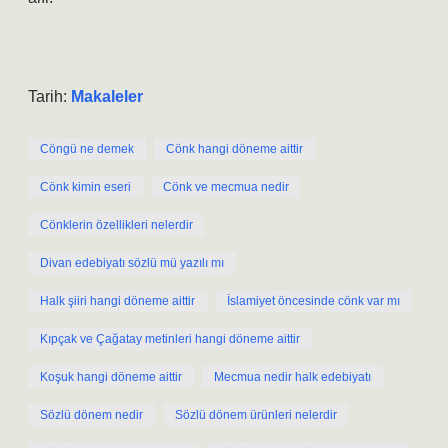
Tarih:
Makaleler
Cöngü ne demek
Cönk hangi döneme aittir
Cönk kimin eseri
Cönk ve mecmua nedir
Cönklerin özellikleri nelerdir
Divan edebiyatı sözlü mü yazılı mı
Halk şiiri hangi döneme aittir
İslamiyet öncesinde cönk var mı
Kıpçak ve Çağatay metinleri hangi döneme aittir
Koşuk hangi döneme aittir
Mecmua nedir halk edebiyatı
Sözlü dönem nedir
Sözlü dönem ürünleri nelerdir