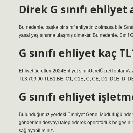
Direk G sınıfı ehliyet 
Bu nedenle, başka bir sınıf ehliyetiniz olmasa bile Sı
yasal yaş sınırına ulaşmış olmaktır. Bu nedenle, Sınıf G
G sınıfı ehliyet kaç TL
Ehliyet ücretleri 2024Ehliyet sınıfıÜcretÜcretToplamA,
TL3.709,90 TLB1,BE, C1, C1E, C, CE, D1, D1E, D, DE,
G sınıfı ehliyet işletm
Bulunduğunuz yerdeki Emniyet Genel Müdürlüğü’nden İ
gönderilen dosyayı talep ederek operatörlük belgesinin
sağlayabilirsiniz.