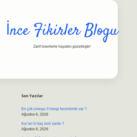
İnce Fikirler Blogu
Zarif önerilerle hayatını güzelleştir!
Sidebar
ilbet casino
https://betexpergiris.casi
Son Yazılar
En çok omega-3 hangi besinlerde var ?
Ağustos 6, 2026
Kur’an’ın kaç ismi vardır ?
Ağustos 6, 2026