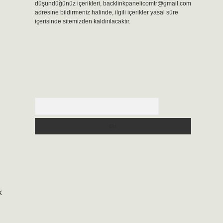
düşündüğünüz içerikleri,
backlinkpanelicomtr@gmail.com
adresine bildirmeniz halinde, ilgili içerikler yasal süre
içerisinde sitemizden kaldırılacaktır.
Arama
k