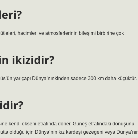
leri?
tleleri, hacimleri ve atmosferlerinin bileşimi birbirine çok
 ikizidir?
Venüs’ün yarıçapı Dünya’nınkinden sadece 300 km daha küçüktür.
idir?
sine kendi ekseni etrafında döner. Güneş etrafındaki dönüşünü
tta olduğu için Dünya’nın kız kardeşi gezegeni veya Dünya’nı