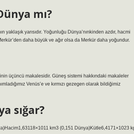
Dünya mı?
ının yaklaşık yarısıdır. Yoğunluğu Dünya’nınkinden azdır, hacmi
 Merkür’den daha büyük ve ağır olsa da Merkür daha yoğundur.
inin üçüncü makalesidir. Güneş sistemi hakkındaki makaleler
nımladığımız Venüs’e ve kırmızı gezegen olarak bildiğimiz
ya sığar?
a)Hacim1,63118×1011 km3 (0,151 Dünya)Kütle6,4171×1023 k