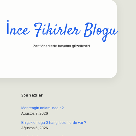
İnce Fikirler Blogu
Zarif önerilerle hayatını güzelleştir!
Sidebar
ilbet casino
https://betexpergiris.casi
Son Yazılar
Mor rengin anlamı nedir ?
Ağustos 8, 2026
En çok omega-3 hangi besinlerde var ?
Ağustos 6, 2026