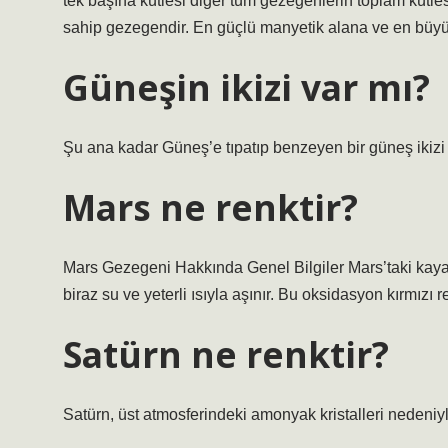
tek başına kütlesi diğer tüm gezegenlerin toplam kütles
sahip gezegendir. En güçlü manyetik alana ve en büy
Güneşin ikizi var mı?
Şu ana kadar Güneş’e tıpatıp benzeyen bir güneş ikiz
Mars ne renktir?
Mars Gezegeni Hakkında Genel Bilgiler Mars’taki kayala
biraz su ve yeterli ısıyla aşınır. Bu oksidasyon kırmızı r
Satürn ne renktir?
Satürn, üst atmosferindeki amonyak kristalleri nedeniyle