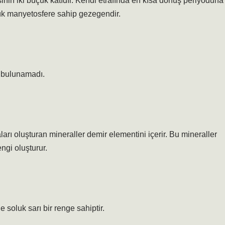
inin iki buçuk katıdır. Kendi etrafında en kısa dönüş periyoduna
ük manyetosfere sahip gezegendir.
i bulunamadı.
rı oluşturan mineraller demir elementini içerir. Bu mineraller
engi oluşturur.
 soluk sarı bir renge sahiptir.