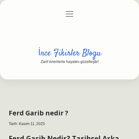
menüyü
Anasayfa
Gizlilik Politikası
Yasal Uyarı
aç
Hakkımızda
İnce Fikirler Blogu
Zarif önerilerle hayatını güzelleştir!
Ferd Garib nedir ?
Tarih: Kasım 11, 2025
Ferd Garib Nedir? Tarihsel Arka