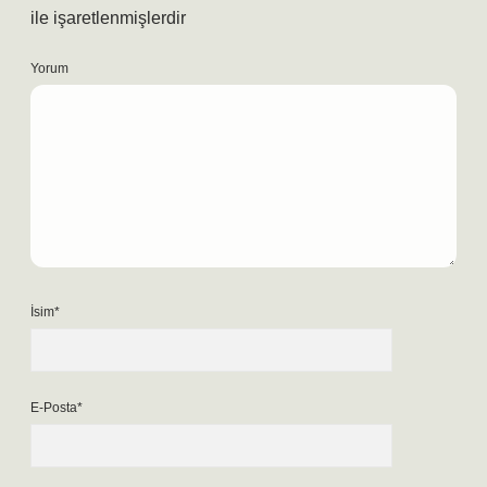
ile işaretlenmişlerdir
Yorum
İsim*
E-Posta*