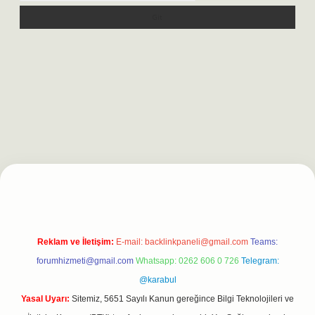
xpergiris.casino/
betexpergir.net
Reklam ve İletişim:
E-mail:
backlinkpaneli@gmail.com
Teams:
forumhizmeti@gmail.com
Whatsapp: 0262 606 0 726
Telegram:
@karabul
Yasal Uyarı:
Sitemiz, 5651 Sayılı Kanun gereğince Bilgi Teknolojileri ve