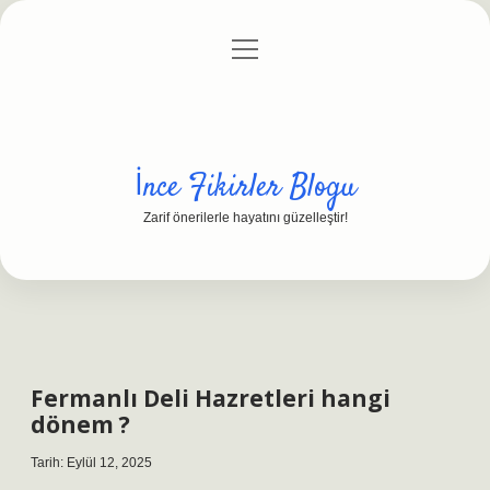
menüyü
Anasayfa
Gizlilik Politikası
Yasal Uyarı
aç
Hakkımızda
İnce Fikirler Blogu
Zarif önerilerle hayatını güzelleştir!
Fermanlı Deli Hazretleri hangi
dönem ?
Tarih: Eylül 12, 2025