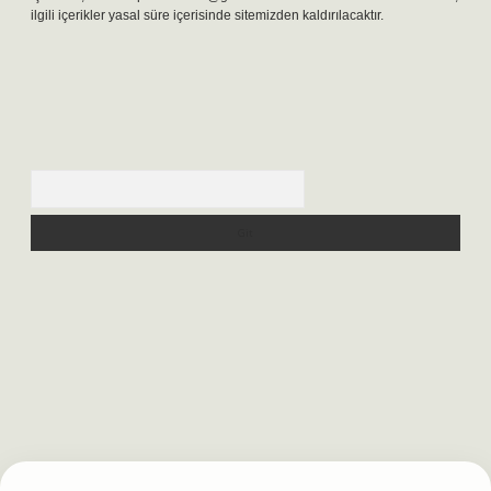
ilgili içerikler yasal süre içerisinde sitemizden kaldırılacaktır.
Arama
ir.net