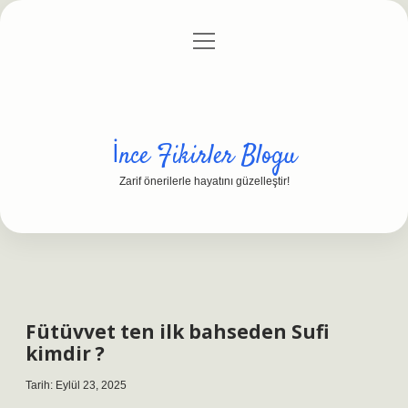
menüyü
Anasayfa
Gizlilik Politikası
Yasal Uyarı
aç
Hakkımızda
İnce Fikirler Blogu
Zarif önerilerle hayatını güzelleştir!
Fütüvvet ten ilk bahseden Sufi
kimdir ?
Tarih: Eylül 23, 2025