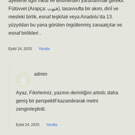
ayetlerle ilgili meal ve tefsirlerden yararlanmak gerekir.
Fütüvvet (Arapça: فتوت), tasavvufta bir akım, dinî ve
mesleki birlik, esnaf teşkilatı veya Anadolu’da 13.
yüzyıldan bu yana görülen örgütlenmiş zanaatçılar ve
esnaf birlikleri .
Eylül 24, 2025
Yanıtla
admin
Ayaz, Fikirleriniz, yazının derinliğini artırdı; daha
geniş bir perspektif kazandırarak metni
zenginleştirdi.
Eylül 24, 2025
Yanıtla