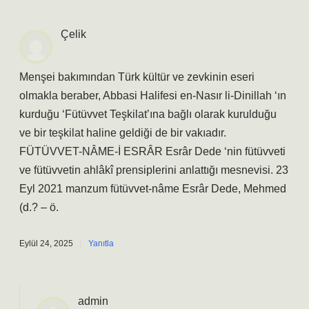
Çelik
Menşei bakımından Türk kültür ve zevkinin eseri
olmakla beraber, Abbasi Halifesi en-Nasır li-Dinillah ‘ın
kurduğu ‘Fütüvvet Teşkilat’ına bağlı olarak kurulduğu
ve bir teşkilat haline geldiği de bir vakıadır.
FÜTÜVVET-NÂME-İ ESRÂR Esrâr Dede ‘nin fütüvveti
ve fütüvvetin ahlâkî prensiplerini anlattığı mesnevisi. 23
Eyl 2021 manzum fütüvvet-nâme Esrâr Dede, Mehmed
(d.? – ö.
Eylül 24, 2025
Yanıtla
admin