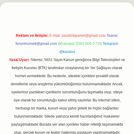
rgiris.casino/
betexpergir.net
Reklam ve İletişim:
E-mail:
backlinkpaneli@gmail.com
Teams:
forumhizmeti@gmail.com
Whatsapp: 0262 606 0 726
Telegram:
@karabul
Yasal Uyarı:
Sitemiz, 5651 Sayılı Kanun gereğince Bilgi Teknolojileri ve
İletişim Kurumu (BTK) tarafından onaylanmış bir Yer Sağlayıcı olarak
hizmet vermektedir. Bu nedenle, sitedeki içerikleri proaktif olarak
denetleme veya araştırma yükümlülüğümüz bulunmamaktadır. Ancak,
üyelerimiz yazdıkları içeriklerin sorumluluğunu taşımakta olup, siteye
üye olarak bu sorumluluğu kabul etmiş sayılırlar. Bu internet sitesi,
herhangi bir marka, kurum veya şahıs şirketi ile hiçbir bağlantısı
bulunmamaktadır. Sitede yalnızca kendi hazırladığımız makaleler
paylaşılmaktadır. Burada yer alan içerikler haber niteliği taşımamakta
olup, gerçek kurum ve kişiler hakkında paylaşım yapılmamaktadır.