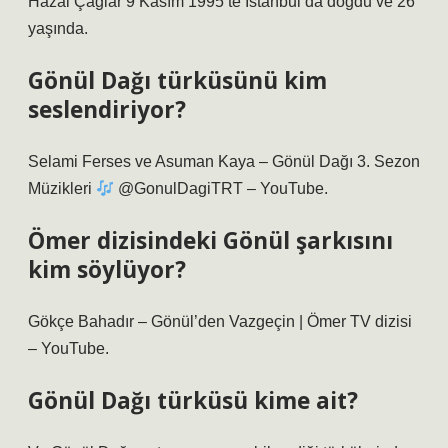
Hazal Çağlar 9 Kasım 1995’te İstanbul’da doğdu ve 26
yaşında.
Gönül Dağı türküsünü kim
seslendiriyor?
Selami Ferses ve Asuman Kaya – Gönül Dağı 3. Sezon
Müzikleri
@GonulDagiTRT – YouTube.
Ömer dizisindeki Gönül şarkısını
kim söylüyor?
Gökçe Bahadır – Gönül’den Vazgeçin | Ömer TV dizisi
– YouTube.
Gönül Dağı türküsü kime ait?