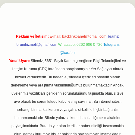
r.net
Reklam ve İletişim:
E-mail:
backlinkpaneli@gmail.com
Teams:
forumhizmeti@gmail.com
Whatsapp: 0262 606 0 726
Telegram:
@karabul
Yasal Uyarı:
Sitemiz, 5651 Sayılı Kanun gereğince Bilgi Teknolojileri ve
İletişim Kurumu (BTK) tarafından onaylanmış bir Yer Sağlayıcı olarak
hizmet vermektedir. Bu nedenle, sitedeki içerikleri proaktif olarak
denetleme veya araştırma yükümlülüğümüz bulunmamaktadır. Ancak,
üyelerimiz yazdıkları içeriklerin sorumluluğunu taşımakta olup, siteye
üye olarak bu sorumluluğu kabul etmiş sayılırlar. Bu internet sitesi,
herhangi bir marka, kurum veya şahıs şirketi ile hiçbir bağlantısı
bulunmamaktadır. Sitede yalnızca kendi hazırladığımız makaleler
paylaşılmaktadır. Burada yer alan içerikler haber niteliği taşımamakta
olup, gerçek kurum ve kişiler hakkında paylaşım yapılmamaktadır.