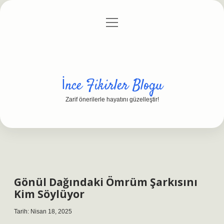
menüyü
Anasayfa
Gizlilik Politikası
Yasal Uyarı
aç
Hakkımızda
İnce Fikirler Blogu
Zarif önerilerle hayatını güzelleştir!
Gönül Dağındaki Ömrüm Şarkısını
Kim Söylüyor
Tarih: Nisan 18, 2025