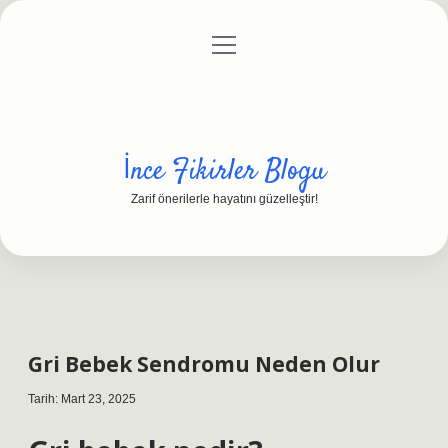
menüyü
Anasayfa
Gizlilik Politikası
Yasal Uyarı
aç
Hakkımızda
İnce Fikirler Blogu
Zarif önerilerle hayatını güzelleştir!
Gri Bebek Sendromu Neden Olur
Tarih: Mart 23, 2025