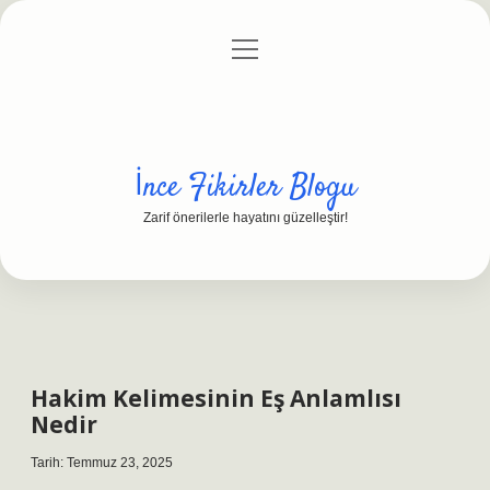
menüyü
Anasayfa
Gizlilik Politikası
Yasal Uyarı
aç
Hakkımızda
İnce Fikirler Blogu
Zarif önerilerle hayatını güzelleştir!
Hakim Kelimesinin Eş Anlamlısı
Nedir
Tarih: Temmuz 23, 2025