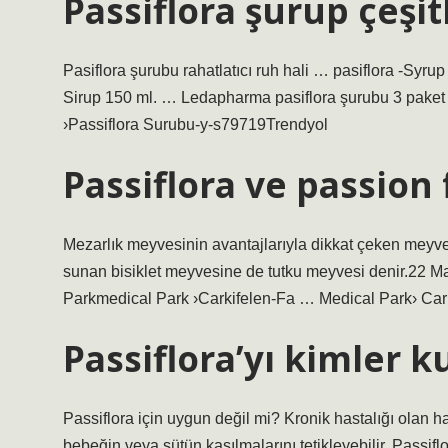
Passiflora şurup çeşit
Pasiflora şurubu rahatlatıcı ruh hali … pasiflora -Syru
Sirup 150 ml. … Ledapharma pasiflora şurubu 3 paket p
›Passiflora Surubu-y-s79719Trendyol
Passiflora ve passion 
Mezarlık meyvesinin avantajlarıyla dikkat çeken meyvele
sunan bisiklet meyvesine de tutku meyvesi denir.22 Ma
Parkmedical Park ›Carkifelen-Fa … Medical Park› Car
Passiflora’yı kimler 
Passiflora için uygun değil mi? Kronik hastalığı olan h
bebeğin veya sütün kasılmalarını tetikleyebilir. Passi