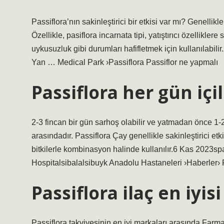
Passiflora’nın sakinleştirici bir etkisi var mı? Genellikle 
Özellikle, pasiflora incarnata tipi, yatıştırıcı özellikler
uykusuzluk gibi durumları hafifletmek için kullanılabil
Yan … Medical Park ›Passiflora Passiflor ne yapmalı
Passiflora her gün içil
2-3 fincan bir gün sarhoş olabilir ve yatmadan önce 1-2 
arasındadır. Passiflora Çay genellikle sakinleştirici etki
bitkilerle kombinasyon halinde kullanılır.6 Kas 2023s
Hospitalsibalalsibuyk Anadolu Hastaneleri ›Haberler›
Passiflora ilaç en iyis
Passiflora takviyesinin en iyi markaları arasında Farma