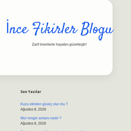
İnce Fikirler Blogu
Zarif önerilerle hayatını güzelleştir!
Sidebar
ilbet casino
https://betexpergiris.casino/
betexpergir.net
Son Yazılar
Kuzu etinden güveç olur mu ?
Ağustos 8, 2026
Mor rengin anlamı nedir ?
Ağustos 8, 2026