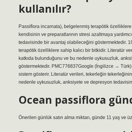
kullanılır?
Passiflora incarnata), belgelenmiş terapötik özelliklere sa
kendisinin ve preparatlarının stresi azaltmaya yardım
tedavisinde bir avantaj olabileceğini göstermektedir. 
terapötik özelliklere sahip kalıcı bir bitkidir. Literatür 
katkıda bulunduğunu ve bu nedenle uykusuzluk, anksi
göstermektedir. PMC776837Google (İngilizce → Türk) · Or
sistem gösterir. Literatür verileri, tekerleğin tekerleğ
nedenle uykusuzluk, anksiyete ve depresyon tedavisi
Ocean passiflora günd
Önerilen günlük satın alma miktarı, günde 11 yaş ve üze