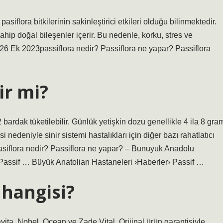
pasiflora bitkilerinin sakinleştirici etkileri olduğu bilinmektedir.
e sahip doğal bileşenler içerir. Bu nedenle, korku, stres ve
ir.26 Ek 2023passiflora nedir? Passiflora ne yapar? Passiflora
ir mi?
bardak tüketilebilir. Günlük yetişkin dozu genellikle 4 ila 8 gra
si nedeniyle sinir sistemi hastalıkları için diğer bazı rahatlatıcı
pasiflora nedir? Passiflora ne yapar? – Bunuyuk Anadolu
 Passif … Büyük Anatolian Hastaneleri ›Haberler› Passif …
i hangisi?
vita, Nobel, Ocean ve Zade Vital. Orijinal ürün garantisiyle