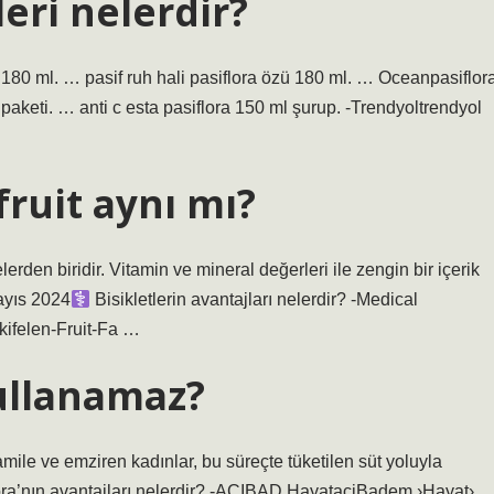
leri nelerdir?
p 180 ml. … pasif ruh hali pasiflora özü 180 ml. … Oceanpasiflor
aketi. … anti c esta pasiflora 150 ml şurup. -Trendyoltrendyol
fruit aynı mı?
rden biridir. Vitamin ve mineral değerleri ile zengin bir içerik
yıs 2024‍
Bisikletlerin avantajları nelerdir? -Medical
kifelen-Fruit-Fa …
kullanamaz?
amile ve emziren kadınlar, bu süreçte tüketilen süt yoluyla
flora’nın avantajları nelerdir? -ACIBAD HayataciBadem ›Hayat›