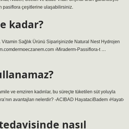
pasiflora çeşitlerine ulaşabilirsiniz.
ne kadar?
n. Vitamin Sağlık Ürünü Siparişinizde Natural Nest Hydrojen
em.comdermoeczanem.com ›Miraderm-Passiflora-t …
kullanamaz?
amile ve emziren kadınlar, bu süreçte tüketilen süt yoluyla
flora’nın avantajları nelerdir? -ACIBAD HayataciBadem ›Hayat›
tedavisinde nasıl