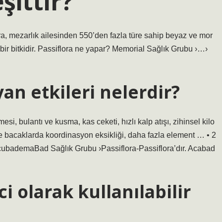
şittir?
ora, mezarlık ailesinden 550’den fazla türe sahip beyaz ve mor
bir bitkidir. Passiflora ne yapar? Memorial Sağlık Grubu ›…›
an etkileri nelerdir?
esi, bulantı ve kusma, kas ceketi, hızlı kalp atışı, zihinsel kilo
 ve bacaklarda koordinasyon eksikliği, daha fazla element … • 2
cubademaBad Sağlık Grubu ›Passiflora-Passiflora’dır. Acabad
ci olarak kullanılabilir