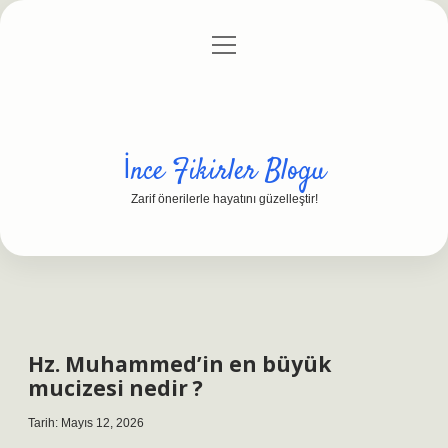
menüyü
Anasayfa
Gizlilik Politikası
Yasal Uyarı
aç
Hakkımızda
İnce Fikirler Blogu
Zarif önerilerle hayatını güzelleştir!
Hz. Muhammed’in en büyük
mucizesi nedir ?
Tarih: Mayıs 12, 2026