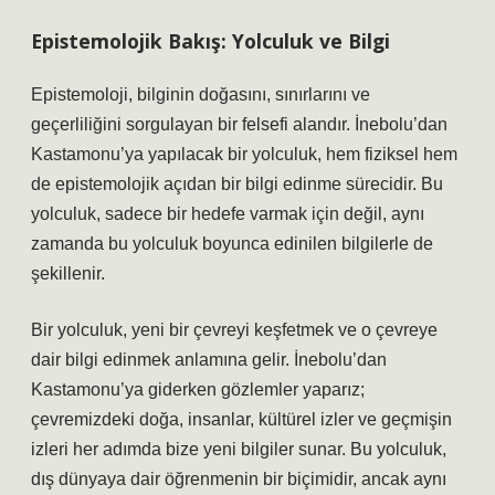
Epistemolojik Bakış: Yolculuk ve Bilgi
Epistemoloji, bilginin doğasını, sınırlarını ve
geçerliliğini sorgulayan bir felsefi alandır. İnebolu’dan
Kastamonu’ya yapılacak bir yolculuk, hem fiziksel hem
de epistemolojik açıdan bir bilgi edinme sürecidir. Bu
yolculuk, sadece bir hedefe varmak için değil, aynı
zamanda bu yolculuk boyunca edinilen bilgilerle de
şekillenir.
Bir yolculuk, yeni bir çevreyi keşfetmek ve o çevreye
dair bilgi edinmek anlamına gelir. İnebolu’dan
Kastamonu’ya giderken gözlemler yaparız;
çevremizdeki doğa, insanlar, kültürel izler ve geçmişin
izleri her adımda bize yeni bilgiler sunar. Bu yolculuk,
dış dünyaya dair öğrenmenin bir biçimidir, ancak aynı