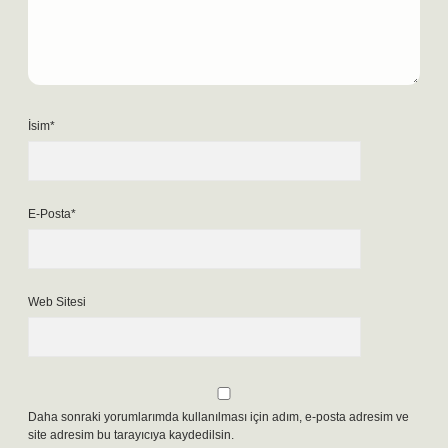
İsim*
E-Posta*
Web Sitesi
Daha sonraki yorumlarımda kullanılması için adım, e-posta adresim ve
site adresim bu tarayıcıya kaydedilsin.